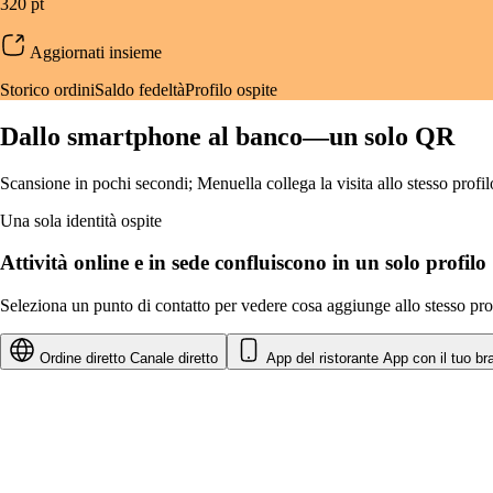
320 pt
Aggiornati insieme
Storico ordini
Saldo fedeltà
Profilo ospite
Dallo smartphone al banco—un solo QR
Scansione in pochi secondi; Menuella collega la visita allo stesso profi
Una sola identità ospite
Attività online e in sede confluiscono in un solo profilo
Seleziona un punto di contatto per vedere cosa aggiunge allo stesso prof
Ordine diretto
Canale diretto
App del ristorante
App con il tuo br