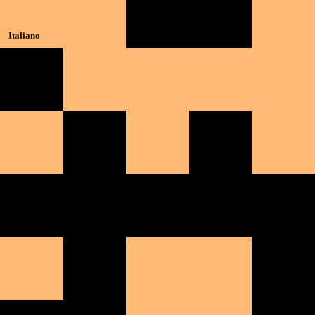
Upsell neurali predittivi—aggiunte e coppie d’acquisto ad alta probabilità
Scarica
Preordini e pianificazione
Italiano
Scarica Menuella per macOS, iOS e web.
Prep & pianificazione predittiva—forecast domanda IA, preordini e caric