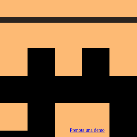
Automatizza campagne, promo e comu
gine del brand online.
OPERATIVITÀ & STRUMENTI I
Menuella Terminal
CONTATTI
 ottimizzato dall’IA per dati ospiti e
Terminale all-in-one con display e
Contatti
Menuella Mobile
Contatta il team per vendite, supporto o d
App nativa per il manager: ordini i
s la langue de l'appelant — sans
Partner
Tablet check-in
Entrate nel Programma Partner Menuella e a
iPad da banco per check-in rapido e
et accepte carte ou espèces — direct en
namenti ospiti senza marketplace.
Prenota una demo