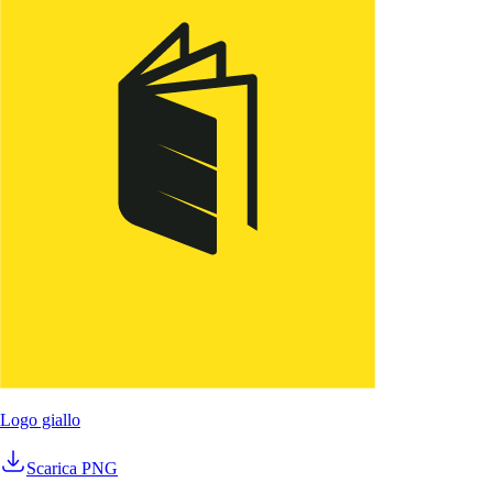
Preordini e pianificazione
Scarica
Prep & pianificazione predittiva—forecast domanda IA, pr
Scarica Menuella per macOS, iOS e web.
Logo giallo
Scarica PNG