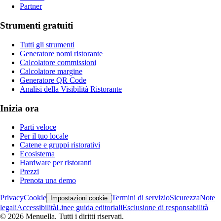
Partner
Strumenti gratuiti
Tutti gli strumenti
Generatore nomi ristorante
Calcolatore commissioni
Calcolatore margine
Generatore QR Code
Analisi della Visibilità Ristorante
Inizia ora
Parti veloce
Per il tuo locale
Catene e gruppi ristorativi
Ecosistema
Hardware per ristoranti
Prezzi
Prenota una demo
Privacy
Cookie
Termini di servizio
Sicurezza
Note
Impostazioni cookie
legali
Accessibilità
Linee guida editoriali
Esclusione di responsabilità
© 2026 Menuella. Tutti i diritti riservati.