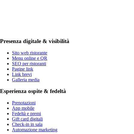
Presenza digitale & visibilità
Sito web ristorante
Menu online e QR
SEO per ristoranti
Pagine link
Link brevi
Galleria media
Esperienza ospite & fedeltà
Prenotazioni
App mobile
Fedeltà e premi
Gift card digitali
Check-in in sala
Automazione marketing