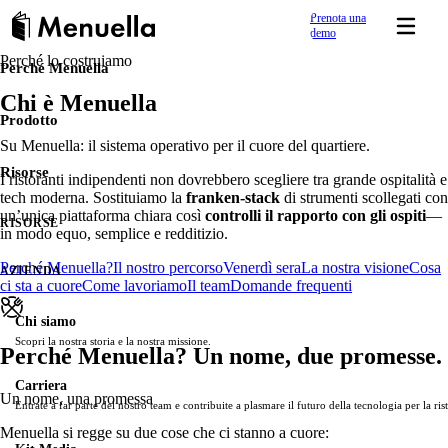
Prenota una
demo
Perché lo costruiamo
Perché Menuella
Parti veloce
PRESENZA DIGITALE & VISIBILITÀ
RISORSE
Chi è Menuella
Online in pochi giorni.
Centro assistenza
Sito web ristorante
Prodotto
Guide chiare e risposte per gestire il tuo ristorante con Menuella.
Crea un sito web ristorante responsive con editor drag-a
Su Menuella: il sistema operativo per il cuore del quartiere.
Risorse
I ristoranti indipendenti non dovrebbero scegliere tra grande ospitalità e
Menu online e QR
Academy
tech moderna. Sostituiamo la
franken-stack
di strumenti scollegati con
Menu digitale professionale per la visibilità—5 lingue, alle
un’unica piattaforma chiara così
controlli il rapporto con gli ospiti
—
Impara con tutorial, corsi e articoli.
RISORSE
in modo equo, semplice e redditizio.
SEO per ristoranti
Migliora il posizionamento su Google locale e sulle ricer
Perché Menuella?
Il nostro percorso
Venerdì sera
La nostra visione
Cosa
Blog
AZIENDA
Menuella.
ci sta a cuore
Come lavoriamo
Il team
Domande frequenti
Articoli e guide su menu digitali e gestione ristorante.
Pagine link
Chi siamo
Scopri la nostra storia e la nostra missione.
Crea una pagina link tutto-in-uno (stile link in bio)—menu,
Food Wiki
Perché Menuella? Un nome, due promesse.
Un riferimento in parole semplici ai piatti dei menu dei ristoranti.
Link brevi
Carriera
Un nome, una promessa
Crea e misura link brevi di brand per promo, menu QR, vo
Entrate a far parte del nostro team e contribuite a plasmare il futuro della tecnologia per la ris
Case study
Menuella si regge su due cose che ci stanno a cuore:
Scopri come i ristoranti hanno successo con Menuella.
Galleria media