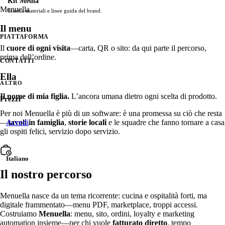
Kit Media
Menu
ella
Usa stock premium o carica i tuoi contenuti per valorizza
Scarica materiali e linee guida del brand.
Alternative
Il menu
Confronta Menuella con altre soluzioni.
ORDINI DIRETTI & FATTURATO
PIATTAFORMA
Il
cuore di ogni visita
—carta, QR o sito: da qui parte il percorso,
Ordinazione online
prima dell’ordine.
CONTATTI
Commerce senza attrito sui tuoi binari—100% senza commiss
PIATTAFORMA
conversione.
Ella
ALTRO
Integrazioni
Commande téléphonique IA
PREVIEW
Il nome di mia figlia.
L’ancora umana dietro ogni scelta di prodotto.
Collegate Menuella con Stripe, Google, PayPal e altro ancora.
Prezzi
Un agent vocal IA répond au téléphone et prend les comm
Per noi Menuella è più di un software: è una promessa su ciò che resta
commission, direct en cuisine.
—
tavoli in famiglia
,
storie locali
e le squadre che fanno tornare a casa
Accedi
Ecosistema
gli ospiti felici, servizio dopo servizio.
Commande sur borne
PREVIEW
Menuella per gestire e far crescere il vostro ristorante.
Une borne de commande fait parcourir toute la carte, propo
cuisine.
Italiano
Signature Releases
Il nostro percorso
Esplora i principali rilasci e innovazioni di Menuella.
Consegna diretta
Logistica potenziata dal ML—zone tue, ETA predittivi e di
Menuella nasce da un tema ricorrente: cucina e ospitalità forti, ma
Stato del sistema
digitale frammentato—menu PDF, marketplace, troppi accessi.
Upsell intelligenti
Controlla le prestazioni del sistema in tempo reale.
Costruiamo
Menuella
: menu, sito, ordini, loyalty e marketing
Upsell neurali predittivi—aggiunte e coppie d’acquisto ad a
automation insieme—per chi vuole
fatturato diretto
, tempo