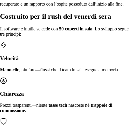
recuperato e un rapporto con l’ospite posseduto dall’inizio alla fine.
Preordini e pianificazione
Scarica
Prep & pianificazione predittiva—forecast domanda IA, pr
Scarica Menuella per macOS, iOS e web.
Costruito per il rush del venerdì sera
Il software è inutile se cede con
50 coperti in sala
. Lo sviluppo segue
tre principi:
Velocità
Meno clic
, più fare—flussi che il team in sala esegue a memoria.
Chiarezza
Prezzi trasparenti—niente
tasse tech
nascoste né
trappole di
commissione
.