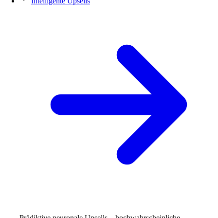
Intelligente Upsells
Prädiktive neuronale Upsells—hochwahrscheinliche