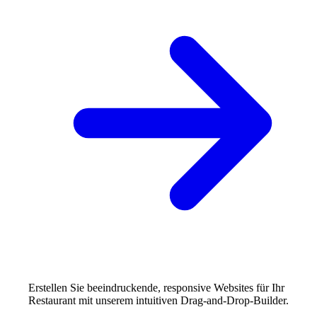
Download
Intelligente Upsells
Menuella für macOS, iOS und Web herunterladen.
Prädiktive neuronale Upsells—hochwahrscheinliche Zusat
Bestellhistorie.
Vorbestellungen
Prädiktive Vorbereitung & Planung—KI-gestützte Nachfra
dem Peak.
Erstellen Sie beeindruckende, responsive Websites für Ihr
Restaurant mit unserem intuitiven Drag-and-Drop-Builder.