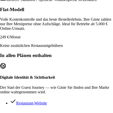
Erstellen und tracken Sie gebrandete Kurz-URLs für gez
Flat-Modell
Alternativen
Medien-Galerie
Menuella im Vergleich zu anderen Lösungen.
Nutzen Sie hochwertige Stockbilder oder laden Sie eigene
Volle Kostenkontrolle und das beste Bestellerlebnis. Ihre Gäste zahlen
nur Ihre Menüpreise ohne Aufschläge. Ideal für Betriebe ab 5.000 €
Online-Umsatz.
DIREKTVERTRIEB & UMSATZ
PLATTFORM
249 €
/Monat
Online-Bestellung
Integrationen
Keine zusätzlichen Restaurantgebühren
Zero-Friction-Commerce auf Ihren Schienen—100 % provi
Verbinden Sie Menuella mit Stripe, Google, PayPal, und mehr.
und höhere Conversion.
In allen Plänen enthalten
KI-Telefonbestellung
PREVIEW
Ökosystem
Ein KI-Sprachagent nimmt Anrufe rund um die Uhr an und 
Eine verbundene Menuella für den Betrieb und das Wachstum Ihre
provisionsfrei, direkt in die Küche.
Digitale Identität & Sichtbarkeit
Kiosk-Bestellung
Signature Releases
PREVIEW
Am Self-Order-Kiosk stöbern Gäste in der ganzen Karte, 
Große Releases und Innovationen von Menuella.
Der Start der Guest Journey — wie Gäste Sie finden und Ihre Marke
direkt in die Küche.
online wahrgenommen wird.
Systemstatus
Liefersystem (Direktlieferung)
Restaurant-Website
Aktuelle Systemverfügbarkeit prüfen.
ML-gestützte Logistik—eigene Zonen mit prognostischen
Mittelmänner.