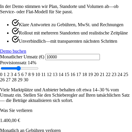
In der Demo stimmen wir Plan, Standorte und Volumen ab—ob
Service- oder Flat-Modell für Sie passt.
Klare Antworten zu Gebühren, MwSt. und Rechnungen
Rollout mit mehreren Standorten und realistische Zeitpläne
Unverbindlich—mit transparenten nächsten Schritten
Demo buchen
Monatlicher Umsatz (€)
Provisionssatz
14%
0
1
2
3
4
5
6
7
8
9
10
11
12
13
14
15
16
17
18
19
20
21
22
23
24
25
26
27
28
29
30
Viele Marktplätze und Anbieter behalten oft etwa 14–30 % vom
Umsatz ein. Stellen Sie den Schieberegler auf Ihren tatsächlichen Satz
— die Beträge aktualisieren sich sofort.
Was Sie verlieren
1.400,00 €
Monatlich an Gebühren verloren