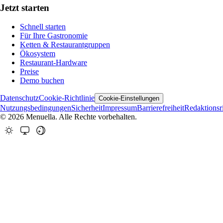
Jetzt starten
Schnell starten
Für Ihre Gastronomie
Ketten & Restaurantgruppen
Ökosystem
Restaurant-Hardware
Preise
Demo buchen
Datenschutz
Cookie-Richtlinie
Cookie-Einstellungen
Nutzungsbedingungen
Sicherheit
Impressum
Barrierefreiheit
Redaktionsri
© 2026 Menuella. Alle Rechte vorbehalten.