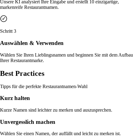
Unsere KI analysiert Ihre Eingabe und erstellt 10 einzigartige,
markenreife Restaurantnamen.
Download
Intelligente Upsells
Menuella für macOS, iOS und Web herunterladen.
Prädiktive neuronale Upsells—hochwahrscheinliche Zusat
Bestellhistorie.
Schritt 3
Vorbestellungen
Prädiktive Vorbereitung & Planung—KI-gestützte Nachfra
Auswählen & Verwenden
dem Peak.
Wählen Sie Ihren Lieblingsnamen und beginnen Sie mit dem Aufbau
Ihrer Restaurantmarke.
Best Practices
Tipps für die perfekte Restaurantnamen-Wahl
Kurz halten
Kurze Namen sind leichter zu merken und auszusprechen.
Unvergesslich machen
Wählen Sie einen Namen, der auffällt und leicht zu merken ist.