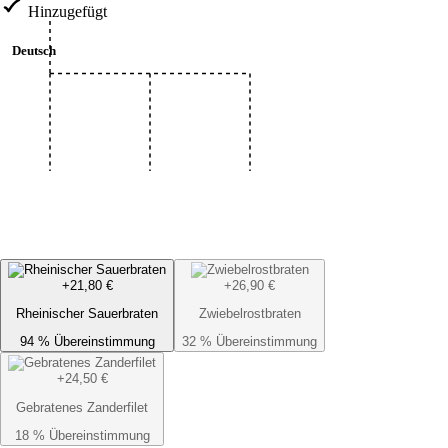
Hinzugefügt
Intelligente Upsells
Deutsch
Prädiktive neuronale Upsells—hochwahrscheinliche Zusat
Bestellhistorie.
Vorbestellungen
Prädiktive Vorbereitung & Planung—KI-gestützte Nachfra
dem Peak.
+21,80 €
+26,90 €
Rheinischer Sauerbraten
Zwiebelrostbraten
94 % Übereinstimmung
32 % Übereinstimmung
+24,50 €
Gebratenes Zanderfilet
18 % Übereinstimmung