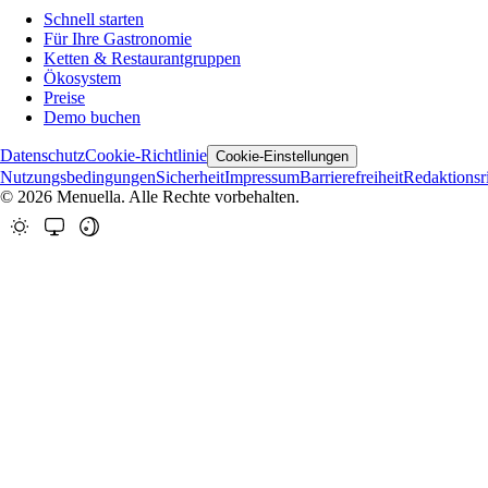
Schnell starten
Für Ihre Gastronomie
Ketten & Restaurantgruppen
Ökosystem
Preise
Demo buchen
Datenschutz
Cookie-Richtlinie
Cookie-Einstellungen
Nutzungsbedingungen
Sicherheit
Impressum
Barrierefreiheit
Redaktionsri
© 2026 Menuella. Alle Rechte vorbehalten.