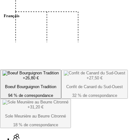
Upsells intelligents
Télécharger
Upsells neuronaux prédictifs—compléments et achats conjoi
Téléchargez Menuella pour macOS, iOS et le web.
Français
réel.
Précommandes & planification
Préparation & planification prédictives—prévision de dem
pic.
+26,80 €
+27,50 €
Boeuf Bourguignon Tradition
Confit de Canard du Sud-Ouest
94 % de correspondance
32 % de correspondance
+31,20 €
Sole Meunière au Beurre Citronné
18 % de correspondance