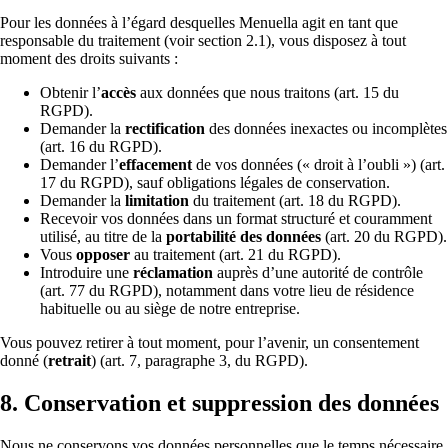
Pour les données à l’égard desquelles Menuella agit en tant que
responsable du traitement (voir section 2.1), vous disposez à tout
moment des droits suivants :
Obtenir l’
accès
aux données que nous traitons (art. 15 du
RGPD).
Demander la
rectification
des données inexactes ou incomplètes
(art. 16 du RGPD).
Demander l’
effacement
de vos données (« droit à l’oubli ») (art.
17 du RGPD), sauf obligations légales de conservation.
Demander la
limitation
du traitement (art. 18 du RGPD).
Recevoir vos données dans un format structuré et couramment
utilisé, au titre de la
portabilité des données
(art. 20 du RGPD).
Vous
opposer
au traitement (art. 21 du RGPD).
Introduire une
réclamation
auprès d’une autorité de contrôle
(art. 77 du RGPD), notamment dans votre lieu de résidence
habituelle ou au siège de notre entreprise.
Vous pouvez retirer à tout moment, pour l’avenir, un consentement
donné (
retrait
) (art. 7, paragraphe 3, du RGPD).
8. Conservation et suppression des données
Nous ne conservons vos données personnelles que le temps nécessaire