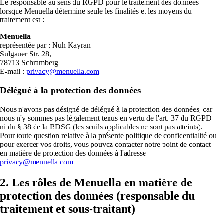
Le responsable au sens du RGPD pour le traitement des données
Galerie média
lorsque Menuella détermine seule les finalités et les moyens du
Exploitez du stock premium ou importez vos visuels pour 
traitement est :
Alternatives
Comparez Menuella avec d’autres solutions.
Menuella
représentée par : Nuh Kayran
Sulgauer Str. 28,
VENTE DIRECTE & CHIFFRE D’AFFAIRES
78713 Schramberg
PLATEFORME
E-mail :
privacy@menuella.com
Commande en ligne
Intégrations
Délégué à la protection des données
Commerce sans friction sur vos rails—100 % sans commiss
Connecter Menuella avec Stripe, Google, PayPal, et plus encore.
clients et la conversion.
Nous n'avons pas désigné de délégué à la protection des données, car
Ordini telefonici IA
nous n'y sommes pas légalement tenus en vertu de l'art. 37 du RGPD
PREVIEW
Écosystème
ni du § 38 de la BDSG (les seuils applicables ne sont pas atteints).
Un agente vocale IA risponde al telefono e prende gli ordin
Menuella pour gérer et développer votre restaurant.
Pour toute question relative à la présente politique de confidentialité ou
in cucina.
pour exercer vos droits, vous pouvez contacter notre point de contact
en matière de protection des données à l'adresse
Ordini da chiosco
Signature Releases
PREVIEW
privacy@menuella.com
.
Un chiosco self-order fa sfogliare l'intero menu, propone ex
Découvrez les releases majeures et innovations Menuella.
cucina.
2. Les rôles de Menuella en matière de
protection des données (responsable du
Statut du système
Livraison en propre
Vérifiez les performances en temps réel.
Logistique renforcée par le ML—vos zones, ETA prédictifs 
traitement et sous-traitant)