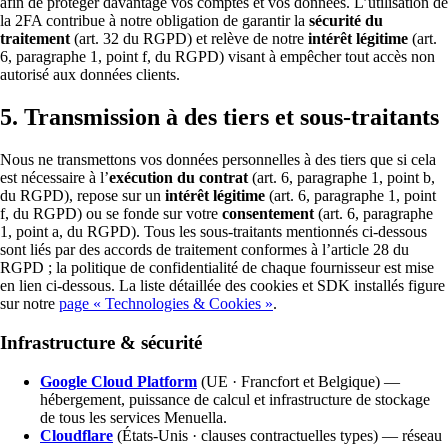
afin de protéger davantage vos comptes et vos données. L’utilisation de
la 2FA contribue à notre obligation de garantir la
sécurité du
traitement
(art. 32 du RGPD) et relève de notre
intérêt légitime
(art.
6, paragraphe 1, point f, du RGPD) visant à empêcher tout accès non
autorisé aux données clients.
5. Transmission à des tiers et sous-traitants
Nous ne transmettons vos données personnelles à des tiers que si cela
est nécessaire à l’
exécution du contrat
(art. 6, paragraphe 1, point b,
du RGPD), repose sur un
intérêt légitime
(art. 6, paragraphe 1, point
f, du RGPD) ou se fonde sur votre
consentement
(art. 6, paragraphe
1, point a, du RGPD). Tous les sous-traitants mentionnés ci-dessous
sont liés par des accords de traitement conformes à l’article 28 du
RGPD ; la politique de confidentialité de chaque fournisseur est mise
en lien ci-dessous. La liste détaillée des cookies et SDK installés figure
sur notre
page « Technologies & Cookies »
.
Infrastructure & sécurité
Google Cloud Platform
(UE · Francfort et Belgique) —
hébergement, puissance de calcul et infrastructure de stockage
de tous les services Menuella.
Cloudflare
(États-Unis · clauses contractuelles types) — réseau