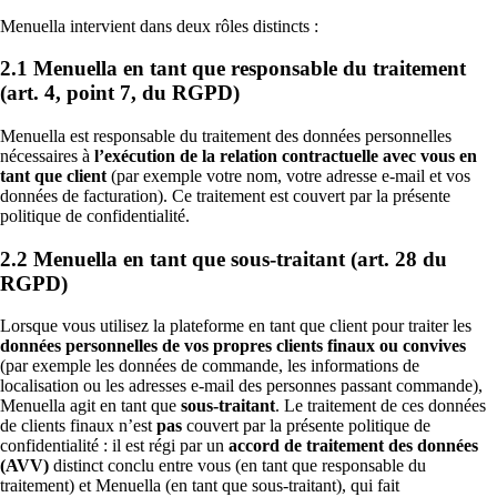
Upsells intelligents
Menuella intervient dans deux rôles distincts :
Télécharger
Upsells neuronaux prédictifs—compléments et achats conjoi
Téléchargez Menuella pour macOS, iOS et le web.
réel.
2.1 Menuella en tant que responsable du traitement
(art. 4, point 7, du RGPD)
Précommandes & planification
Préparation & planification prédictives—prévision de dem
Menuella est responsable du traitement des données personnelles
pic.
nécessaires à
l’exécution de la relation contractuelle avec vous en
tant que client
(par exemple votre nom, votre adresse e-mail et vos
données de facturation). Ce traitement est couvert par la présente
politique de confidentialité.
2.2 Menuella en tant que sous-traitant (art. 28 du
RGPD)
Lorsque vous utilisez la plateforme en tant que client pour traiter les
données personnelles de vos propres clients finaux ou convives
(par exemple les données de commande, les informations de
localisation ou les adresses e-mail des personnes passant commande),
Menuella agit en tant que
sous-traitant
. Le traitement de ces données
de clients finaux n’est
pas
couvert par la présente politique de
confidentialité : il est régi par un
accord de traitement des données
(AVV)
distinct conclu entre vous (en tant que responsable du
traitement) et Menuella (en tant que sous-traitant), qui fait