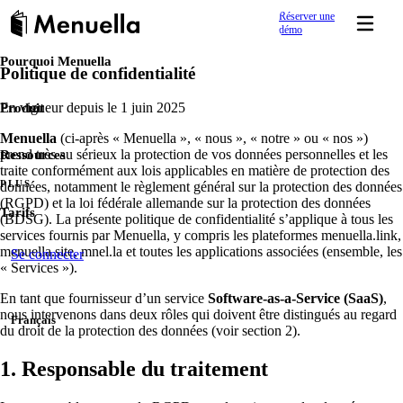
Réserver une
démo
Pourquoi Menuella
Politique de confidentialité
Démarrer vite
PRÉSENCE DIGITALE & VISIBILITÉ
APPRENDRE
En ligne en quelques jours.
Centre d'aide
Site web restaurant
Produit
En vigueur depuis le 1 juin 2025
Guides clairs et réponses pour gérer votre restaurant avec Menuel
Créez un site restaurant responsive avec un éditeur intui
Menuella
(ci-après « Menuella », « nous », « notre » ou « nos »)
Ressources
prend très au sérieux la protection de vos données personnelles et les
Menu en ligne & QR
traite conformément aux lois applicables en matière de protection des
Academy
Une carte digitale professionnelle pour la visibilité—5 lan
PLUS
données, notamment le règlement général sur la protection des données
Apprenez avec des tutoriels, cours et articles.
site et la commande.
(RGPD) et la loi fédérale allemande sur la protection des données
Tarifs
(BDSG). La présente politique de confidentialité s’applique à tous les
Référencement restaurant
services fournis par Menuella, y compris les plateformes menuella.link,
Blog
menuella.site, mnel.la et toutes les applications associées (ensemble, les
Gagnez en visibilité sur Google local et les recherches m
Se connecter
Articles, conseils et guides sur les menus digitaux.
« Services »).
Menuella.
En tant que fournisseur d’un service
Software-as-a-Service (SaaS)
,
Pages lien
Food Wiki
nous intervenons dans deux rôles qui doivent être distingués au regard
Français
Créez une page lien tout-en-un (type lien en bio)—menu, ho
Une référence en langage clair sur les plats des menus de restaura
du droit de la protection des données (voir section 2).
Liens courts
1. Responsable du traitement
Études de cas
Créez et mesurez des liens courts de marque pour promos
Découvrez comment les restaurants réussissent avec Menuella.