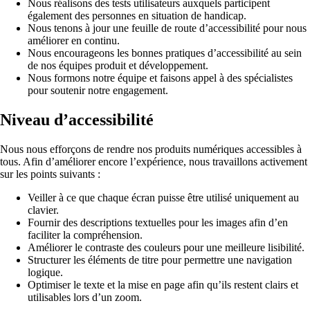
Nous réalisons des tests utilisateurs auxquels participent
Galerie média
également des personnes en situation de handicap.
Exploitez du stock premium ou importez vos visuels pour 
Nous tenons à jour une feuille de route d’accessibilité pour nous
Alternatives
améliorer en continu.
Comparez Menuella avec d’autres solutions.
Nous encourageons les bonnes pratiques d’accessibilité au sein
de nos équipes produit et développement.
Nous formons notre équipe et faisons appel à des spécialistes
VENTE DIRECTE & CHIFFRE D’AFFAIRES
pour soutenir notre engagement.
PLATEFORME
Commande en ligne
Niveau d’accessibilité
Intégrations
Commerce sans friction sur vos rails—100 % sans commiss
Connecter Menuella avec Stripe, Google, PayPal, et plus encore.
clients et la conversion.
Nous nous efforçons de rendre nos produits numériques accessibles à
tous. Afin d’améliorer encore l’expérience, nous travaillons activement
Ordini telefonici IA
PREVIEW
Écosystème
sur les points suivants :
Un agente vocale IA risponde al telefono e prende gli ordin
Menuella pour gérer et développer votre restaurant.
in cucina.
Veiller à ce que chaque écran puisse être utilisé uniquement au
clavier.
Ordini da chiosco
Fournir des descriptions textuelles pour les images afin d’en
Signature Releases
PREVIEW
faciliter la compréhension.
Un chiosco self-order fa sfogliare l'intero menu, propone ex
Découvrez les releases majeures et innovations Menuella.
Améliorer le contraste des couleurs pour une meilleure lisibilité.
cucina.
Structurer les éléments de titre pour permettre une navigation
logique.
Statut du système
Livraison en propre
Optimiser le texte et la mise en page afin qu’ils restent clairs et
Vérifiez les performances en temps réel.
Logistique renforcée par le ML—vos zones, ETA prédictifs 
utilisables lors d’un zoom.