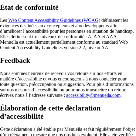
Upsells intelligents
État de conformité
Télécharger
Upsells neuronaux prédictifs—compléments et achats conjoi
Téléchargez Menuella pour macOS, iOS et le web.
réel.
Les
Web Content Accessibility Guidelines (WCAG)
définissent les
exigences destinées aux concepteurs et aux développeurs afin
Précommandes & planification
d’améliorer l’accessibilité pour les personnes en situation de handicap.
Préparation & planification prédictives—prévision de dem
Elles définissent trois niveaux de conformité : A, AA et AAA.
pic.
Menuella est actuellement partiellement conforme au standard Web
Content Accessibility Guidelines version 2.2, niveau AA.
Feedback
Nous sommes heureux de recevoir vos retours sur nos efforts en
matière d’accessibilité et vous encourageons à nous contacter pour
toute question, préoccupation ou suggestion. Pour plus d’informations
sur nos mesures d’accessibilité ou pour nous transmettre un retour,
écrivez-nous à l’adresse suivante :
accessibility@menuella.com
.
Élaboration de cette déclaration
d’accessibilité
Cette déclaration a été établie par Menuella et fait régulièrement l’objet
d’un réexamen à mesure que nos produits évoluent. Elle a été vérifiée