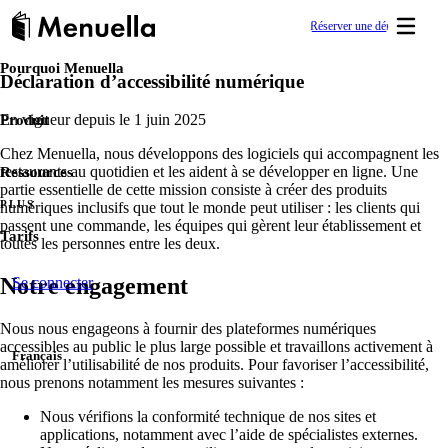
Réserver une démo
Pourquoi Menuella
Déclaration d’accessibilité numérique
Démarrer vite
PRÉSENCE DIGITALE & VISIBILITÉ
APPRENDRE
En ligne en quelques jours.
Centre d'aide
Site web restaurant
Produit
En vigueur depuis le 1 juin 2025
Guides clairs et réponses pour gérer votre restaurant avec Menuel
Créez un site restaurant responsive avec un éditeur intui
Chez Menuella, nous développons des logiciels qui accompagnent les
Ressources
restaurants au quotidien et les aident à se développer en ligne. Une
Menu en ligne & QR
partie essentielle de cette mission consiste à créer des produits
Academy
Une carte digitale professionnelle pour la visibilité—5 lan
PLUS
numériques inclusifs que tout le monde peut utiliser : les clients qui
Apprenez avec des tutoriels, cours et articles.
site et la commande.
passent une commande, les équipes qui gèrent leur établissement et
Tarifs
toutes les personnes entre les deux.
Référencement restaurant
Blog
Gagnez en visibilité sur Google local et les recherches m
Notre engagement
Se connecter
Articles, conseils et guides sur les menus digitaux.
Menuella.
Nous nous engageons à fournir des plateformes numériques
Pages lien
Food Wiki
accessibles au public le plus large possible et travaillons activement à
Français
Créez une page lien tout-en-un (type lien en bio)—menu, ho
améliorer l’utilisabilité de nos produits. Pour favoriser l’accessibilité,
Une référence en langage clair sur les plats des menus de restaura
nous prenons notamment les mesures suivantes :
Liens courts
Nous vérifions la conformité technique de nos sites et
Études de cas
Créez et mesurez des liens courts de marque pour promos
applications, notamment avec l’aide de spécialistes externes.
Découvrez comment les restaurants réussissent avec Menuella.