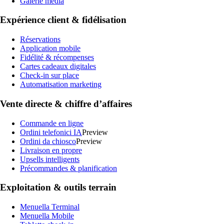
Galerie média
Expérience client & fidélisation
Réservations
Application mobile
Fidélité & récompenses
Cartes cadeaux digitales
Check-in sur place
Automatisation marketing
Vente directe & chiffre d’affaires
Commande en ligne
Ordini telefonici IA
Preview
Ordini da chiosco
Preview
Livraison en propre
Upsells intelligents
Précommandes & planification
Exploitation & outils terrain
Menuella Terminal
Menuella Mobile