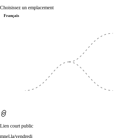
Upsells intelligents
Choisissez un emplacement
Télécharger
Upsells neuronaux prédictifs—compléments et achats conjoi
Téléchargez Menuella pour macOS, iOS et le web.
Français
réel.
Précommandes & planification
Préparation & planification prédictives—prévision de dem
pic.
Lien court public
mnel.la/vendredi