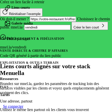
Créez un lien facile à retenir
Galerie média
Liens courts
Exploitez du stock premium ou importez vos visuels pour 
Alternatives
Réinitialiser l’exemple
Comparez Menuella avec d’autres solutions.
Où doit-il mener ?
Choisissez le chemin
Galerie média
public
mnel.la/
Créer le lien court
VENTE DIRECTE & CHIFFRE D’AFFAIRES
PLATEFORME
Prêt à partager
EXPÉRIENCE CLIENT & FIDÉLISATION
Commande en ligne
Intégrations
Commerce sans friction sur vos rails—100 % sans commiss
mnel.la/vendredi
Connecter Menuella avec Stripe, Google, PayPal, et plus encore.
clients et la conversion.
VENTE DIRECTE & CHIFFRE D’AFFAIRES
Code QR généré à partir du lien public
Ordini telefonici IA
PREVIEW
Écosystème
EXPLOITATION & OUTILS TERRAIN
Liens courts alignés sur votre stack
Un agente vocale IA risponde al telefono e prende gli ordin
Menuella pour gérer et développer votre restaurant.
in cucina.
Menuella
Ressources
Ordini da chiosco
Signature Releases
PREVIEW
Brandez sur mnel.la, gardez les paramètres de tracking loin des
Un chiosco self-order fa sfogliare l'intero menu, propone ex
Découvrez les releases majeures et innovations Menuella.
PLUS
surfaces visibles par les clients et voyez quels emplacements génèrent
cucina.
vraiment des clics.
Tarifs
Statut du système
Livraison en propre
Une adresse, partout
Vérifiez les performances en temps réel.
Logistique renforcée par le ML—vos zones, ETA prédictifs 
Se connecter
Utilisez le même lien partout où les clients vous trouvent