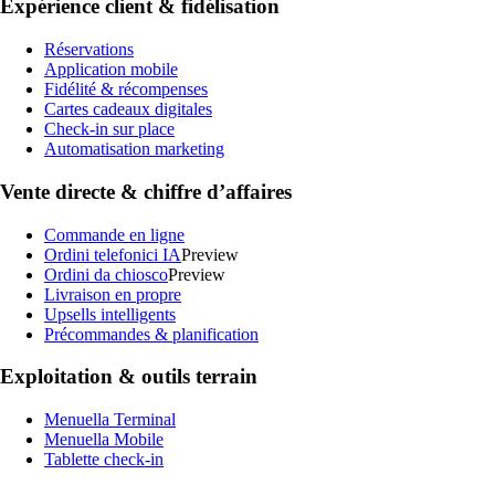
Expérience client & fidélisation
Réservations
Application mobile
Fidélité & récompenses
Cartes cadeaux digitales
Check-in sur place
Automatisation marketing
Vente directe & chiffre d’affaires
Commande en ligne
Ordini telefonici IA
Preview
Ordini da chiosco
Preview
Livraison en propre
Upsells intelligents
Précommandes & planification
Exploitation & outils terrain
Menuella Terminal
Menuella Mobile
Tablette check-in