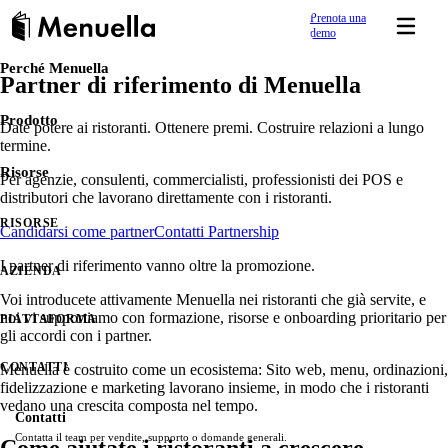
Prenota una
demo
Perché Menuella
Partner di riferimento di Menuella
Parti veloce
PRESENZA DIGITALE & VISIBILITÀ
RISORSE
Online in pochi giorni.
Centro assistenza
Sito web ristorante
Prodotto
Date potere ai ristoranti. Ottenere premi. Costruire relazioni a lungo
Guide chiare e risposte per gestire il tuo ristorante con Menuella.
Crea un sito web ristorante responsive con editor drag-a
termine.
Risorse
Per agenzie, consulenti, commercialisti, professionisti dei POS e
Menu online e QR
Academy
distributori che lavorano direttamente con i ristoranti.
Menu digitale professionale per la visibilità—5 lingue, alle
Impara con tutorial, corsi e articoli.
RISORSE
Candidarsi come partner
Contatti Partnership
SEO per ristoranti
Migliora il posizionamento su Google locale e sulle ricer
I partner di riferimento vanno oltre la promozione.
Blog
AZIENDA
Menuella.
Articoli e guide su menu digitali e gestione ristorante.
Voi introducete attivamente Menuella nei ristoranti che già servite, e
noi vi supportiamo con formazione, risorse e onboarding prioritario per
PIATTAFORMA
Pagine link
gli accordi con i partner.
Crea una pagina link tutto-in-uno (stile link in bio)—menu,
Food Wiki
Un riferimento in parole semplici ai piatti dei menu dei ristoranti.
CONTATTI
Menuella è costruito come un ecosistema: Sito web, menu, ordinazioni,
Link brevi
fidelizzazione e marketing lavorano insieme, in modo che i ristoranti
vedano una crescita composta nel tempo.
Crea e misura link brevi di brand per promo, menu QR, vo
Contatti
Case study
Contatta il team per vendite, supporto o domande generali.
Scopri come i ristoranti hanno successo con Menuella.
Come aiutate i ristoranti a crescere
Galleria media