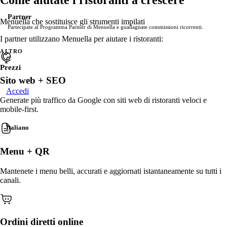
Usa stock premium o carica i tuoi contenuti per valorizza
Partner
Menuella che sostituisce gli strumenti impilati
Alternative
Partecipate al Programma Partner di Menuella e guadagnate commissioni ricorrenti.
Confronta Menuella con altre soluzioni.
ORDINI DIRETTI & FATTURATO
I partner utilizzano Menuella per aiutare i ristoranti:
ALTRO
Ordinazione online
Commerce senza attrito sui tuoi binari—100% senza commiss
Prezzi
PIATTAFORMA
conversione.
Sito web + SEO
Integrazioni
Accedi
Commande téléphonique IA
PREVIEW
Collegate Menuella con Stripe, Google, PayPal e altro ancora.
Generate più traffico da Google con siti web di ristoranti veloci e
Un agent vocal IA répond au téléphone et prend les comm
mobile-first.
commission, direct en cuisine.
Ecosistema
Italiano
Commande sur borne
PREVIEW
Menuella per gestire e far crescere il vostro ristorante.
Une borne de commande fait parcourir toute la carte, propo
Menu + QR
cuisine.
Signature Releases
Mantenete i menu belli, accurati e aggiornati istantaneamente su tutti i
Esplora i principali rilasci e innovazioni di Menuella.
Consegna diretta
canali.
Logistica potenziata dal ML—zone tue, ETA predittivi e di
Stato del sistema
Upsell intelligenti
Controlla le prestazioni del sistema in tempo reale.
Upsell neurali predittivi—aggiunte e coppie d’acquisto ad a
Ordini diretti online