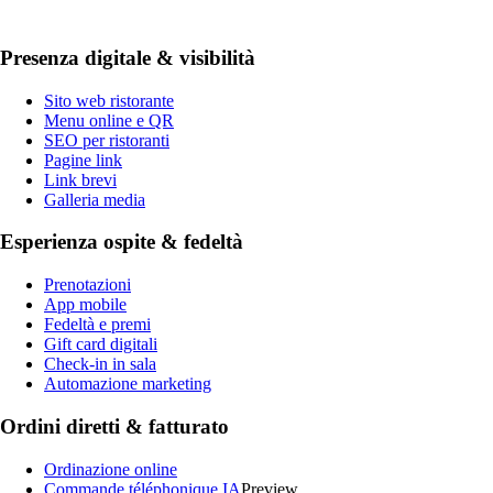
Presenza digitale & visibilità
Sito web ristorante
Menu online e QR
SEO per ristoranti
Pagine link
Link brevi
Galleria media
Esperienza ospite & fedeltà
Prenotazioni
App mobile
Fedeltà e premi
Gift card digitali
Check-in in sala
Automazione marketing
Ordini diretti & fatturato
Ordinazione online
Commande téléphonique IA
Preview