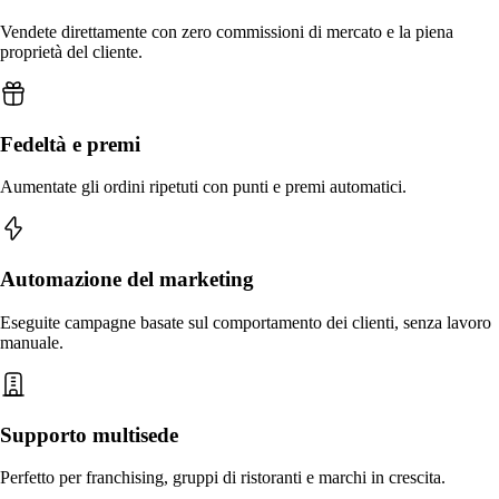
Preordini e pianificazione
Scarica
Vendete direttamente con zero commissioni di mercato e la piena
Prep & pianificazione predittiva—forecast domanda IA, pr
proprietà del cliente.
Scarica Menuella per macOS, iOS e web.
Fedeltà e premi
Aumentate gli ordini ripetuti con punti e premi automatici.
Automazione del marketing
Eseguite campagne basate sul comportamento dei clienti, senza lavoro
manuale.
Supporto multisede
Perfetto per franchising, gruppi di ristoranti e marchi in crescita.