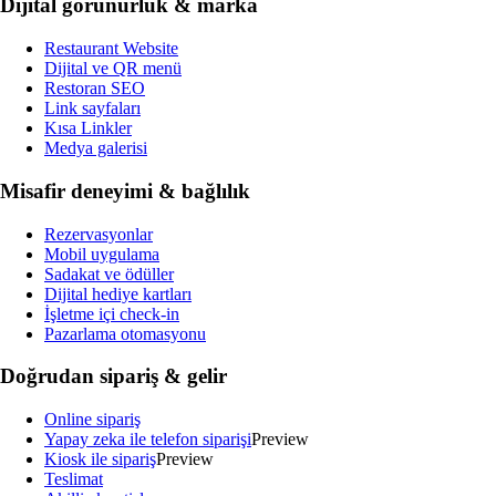
Dijital görünürlük & marka
Restaurant Website
Dijital ve QR menü
Restoran SEO
Link sayfaları
Kısa Linkler
Medya galerisi
Misafir deneyimi & bağlılık
Rezervasyonlar
Mobil uygulama
Sadakat ve ödüller
Dijital hediye kartları
İşletme içi check-in
Pazarlama otomasyonu
Doğrudan sipariş & gelir
Online sipariş
Yapay zeka ile telefon siparişi
Preview
Kiosk ile sipariş
Preview
Teslimat