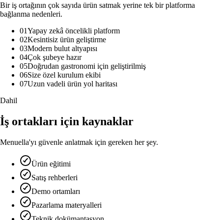
Bir iş ortağının çok sayıda ürün satmak yerine tek bir platforma
bağlanma nedenleri.
01
Yapay zekâ öncelikli platform
02
Kesintisiz ürün geliştirme
03
Modern bulut altyapısı
04
Çok şubeye hazır
05
Doğrudan gastronomi için geliştirilmiş
06
Size özel kurulum ekibi
07
Uzun vadeli ürün yol haritası
Dahil
İş ortakları için kaynaklar
Menuella'yı güvenle anlatmak için gereken her şey.
Ürün eğitimi
Satış rehberleri
Demo ortamları
Pazarlama materyalleri
Teknik dokümantasyon