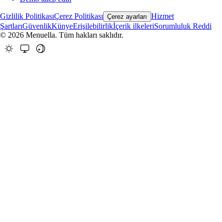
Gizlilik Politikası
Çerez Politikası
Hizmet
Çerez ayarları
Şartları
Güvenlik
Künye
Erişilebilirlik
İçerik ilkeleri
Sorumluluk Reddi
© 2026 Menuella. Tüm hakları saklıdır.