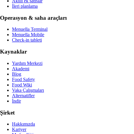
Akilli ek satislar
İleri planlama
Operasyon & saha araçları
Menuella Terminal
Menuella Mobile
Check-in tableti
Kaynaklar
Yardım Merkezi
Akademi
Blog
Food Safety
Food Wiki
Vaka Çalışmaları
Alternatifler
İndir
Şirket
Hakkımızda
Kariyer