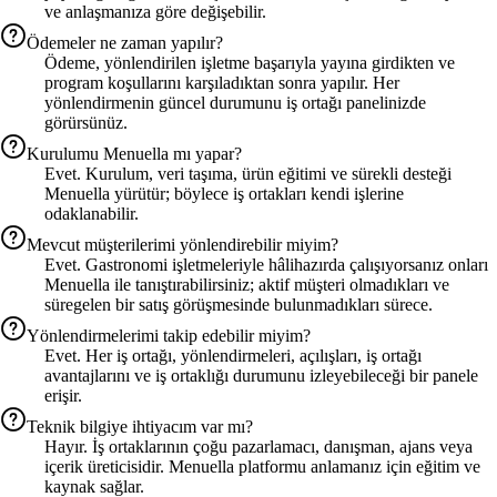
ve anlaşmanıza göre değişebilir.
Ödemeler ne zaman yapılır?
Ödeme, yönlendirilen işletme başarıyla yayına girdikten ve
program koşullarını karşıladıktan sonra yapılır. Her
yönlendirmenin güncel durumunu iş ortağı panelinizde
görürsünüz.
Kurulumu Menuella mı yapar?
Evet. Kurulum, veri taşıma, ürün eğitimi ve sürekli desteği
Menuella yürütür; böylece iş ortakları kendi işlerine
odaklanabilir.
Mevcut müşterilerimi yönlendirebilir miyim?
Evet. Gastronomi işletmeleriyle hâlihazırda çalışıyorsanız onları
Menuella ile tanıştırabilirsiniz; aktif müşteri olmadıkları ve
süregelen bir satış görüşmesinde bulunmadıkları sürece.
Yönlendirmelerimi takip edebilir miyim?
Evet. Her iş ortağı, yönlendirmeleri, açılışları, iş ortağı
avantajlarını ve iş ortaklığı durumunu izleyebileceği bir panele
erişir.
Teknik bilgiye ihtiyacım var mı?
Hayır. İş ortaklarının çoğu pazarlamacı, danışman, ajans veya
içerik üreticisidir. Menuella platformu anlamanız için eğitim ve
kaynak sağlar.