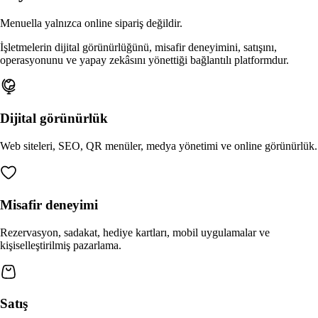
Öngörülü sinir ağı ek satışları—gerçek zamanlı sipariş geçm
İndir
Menuella yalnızca online sipariş değildir.
Menuella'yı macOS, iOS ve web için indirin.
İleri planlama
İşletmelerin dijital görünürlüğünü, misafir deneyimini, satışını,
Öngörülü hazırlık ve planlama—yapay zekâ destekli talep
operasyonunu ve yapay zekâsını yönettiği bağlantılı platformdur.
yumuşatma.
Dijital görünürlük
Web siteleri, SEO, QR menüler, medya yönetimi ve online görünürlük.
Misafir deneyimi
Rezervasyon, sadakat, hediye kartları, mobil uygulamalar ve
kişiselleştirilmiş pazarlama.
Satış