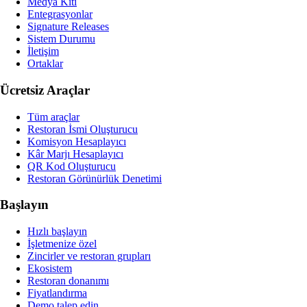
Medya Kiti
Entegrasyonlar
Signature Releases
Sistem Durumu
İletişim
Ortaklar
Ücretsiz Araçlar
Tüm araçlar
Restoran İsmi Oluşturucu
Komisyon Hesaplayıcı
Kâr Marjı Hesaplayıcı
QR Kod Oluşturucu
Restoran Görünürlük Denetimi
Başlayın
Hızlı başlayın
İşletmenize özel
Zincirler ve restoran grupları
Ekosistem
Restoran donanımı
Fiyatlandırma
Demo talep edin