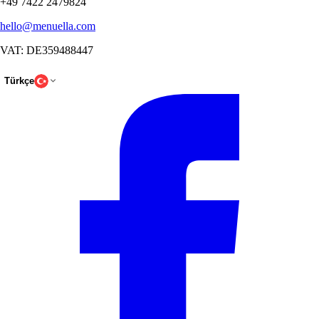
+49 7422 2479824
hello@menuella.com
VAT: DE359488447
Türkçe