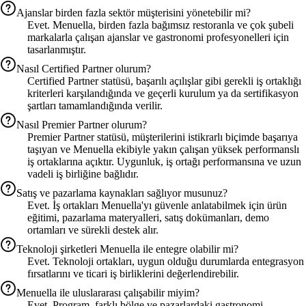
Ajanslar birden fazla sektör müşterisini yönetebilir mi?
Evet. Menuella, birden fazla bağımsız restoranla ve çok şubeli
markalarla çalışan ajanslar ve gastronomi profesyonelleri için
tasarlanmıştır.
Nasıl Certified Partner olurum?
Certified Partner statüsü, başarılı açılışlar gibi gerekli iş ortaklığı
kriterleri karşılandığında ve geçerli kurulum ya da sertifikasyon
şartları tamamlandığında verilir.
Nasıl Premier Partner olurum?
Premier Partner statüsü, müşterilerini istikrarlı biçimde başarıya
taşıyan ve Menuella ekibiyle yakın çalışan yüksek performanslı
iş ortaklarına açıktır. Uygunluk, iş ortağı performansına ve uzun
vadeli iş birliğine bağlıdır.
Satış ve pazarlama kaynakları sağlıyor musunuz?
Evet. İş ortakları Menuella'yı güvenle anlatabilmek için ürün
eğitimi, pazarlama materyalleri, satış dokümanları, demo
ortamları ve sürekli destek alır.
Teknoloji şirketleri Menuella ile entegre olabilir mi?
Evet. Teknoloji ortakları, uygun olduğu durumlarda entegrasyon
fırsatlarını ve ticari iş birliklerini değerlendirebilir.
Menuella ile uluslararası çalışabilir miyim?
Evet. Program, farklı bölge ve pazarlardaki gastronomi