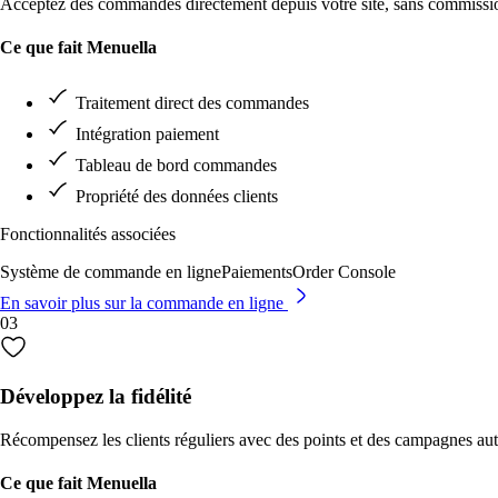
Acceptez des commandes directement depuis votre site, sans commissi
Upsells intelligents
Télécharger
Ce que fait Menuella
Upsells neuronaux prédictifs—compléments et achats conjoints à forte pro
Téléchargez Menuella pour macOS, iOS et le web.
réel.
Traitement direct des commandes
Précommandes & planification
Intégration paiement
Préparation & planification prédictives—prévision de demande IA, préco
pic.
Tableau de bord commandes
Propriété des données clients
Fonctionnalités associées
Système de commande en ligne
Paiements
Order Console
En savoir plus sur la commande en ligne
03
Développez la fidélité
Récompensez les clients réguliers avec des points et des campagnes au
Ce que fait Menuella