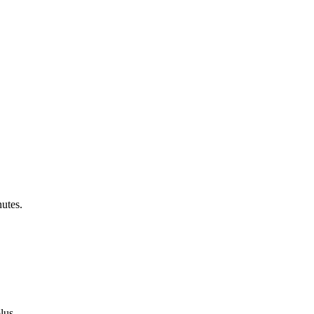
utes.
lus.