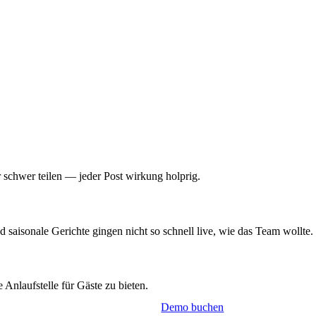
tionen und Marketingkampagnen.
Marketing-Automatisieru
Automatisieren Sie Ihre Kampagne
um Ihren Markenauftritt visuell zu
KONTAKT
BETRIEBLICHE INFRASTRUKT
Kontakt
Menuella Terminal
Kontaktieren Sie uns für Vertrieb, Suppor
KI-optimiertem Checkout für Gästedaten
All-in-one-Lösung mit Display u
 schwer teilen — jeder Post wirkung holprig.
Menuella Mobile
Partner
Die native Manager-App für Bestel
.
Werden Sie Menuella-Partner und helfen 
llungen in der Sprache des Gastes –
der Fläche aus.
 saisonale Gerichte gingen nicht so schnell live, wie das Team wollte.
Check-in-Tablet
Das Counter-iPad für schnelle Gä
zangebote und zahlen mit Karte oder bar –
Kasse.
 Anlaufstelle für Gäste zu bieten.
Demo buchen