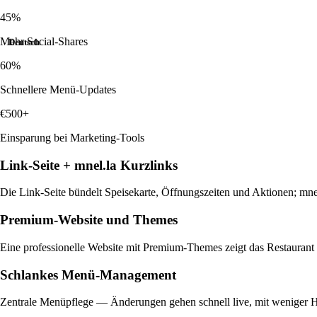
ML-gestützte Logistik—eigene Zonen mit prognostischen ETAs und Dis
Mittelmänner.
45%
Download
Menuella für macOS, iOS und Web herunterladen.
Mehr Social-Shares
Intelligente Upsells
Deutsch
Prädiktive neuronale Upsells—hochwahrscheinliche Zusatzartikel und C
60%
Bestellhistorie.
Schnellere Menü-Updates
Vorbestellungen
€500+
Prädiktive Vorbereitung & Planung—KI-gestützte Nachfrageprognose, Vo
dem Peak.
Einsparung bei Marketing-Tools
Link-Seite + mnel.la Kurzlinks
Die Link-Seite bündelt Speisekarte, Öffnungszeiten und Aktionen; m
Premium-Website und Themes
Eine professionelle Website mit Premium-Themes zeigt das Restaurant ko
Schlankes Menü-Management
Zentrale Menüpflege — Änderungen gehen schnell live, mit weniger 