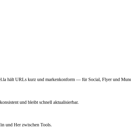
patch; Gast-Updates ohne Marktplatz-
o-Purchase-Paarungen aus Echtzeit-
rbestellungen und entlastete Küche vor
nel.la hält URLs kurz und markenkonform — für Social, Flyer und Mu
nsistent und bleibt schnell aktualisierbar.
Hin und Her zwischen Tools.