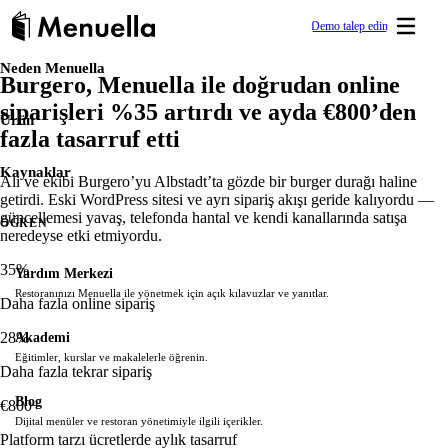
Demo talep edin
Neden Menuella
Burgero, Menuella ile doğrudan online
Hızlı başlayın
DIJITAL GÖRÜNÜRLÜK & MARKA
ÖĞREN
Birkaç günde yayına alın.
siparişleri %35 artırdı ve ayda €800’den
Yardım Merkezi
Restaurant Website
Ürün
fazla tasarruf etti
Restoranınızı Menuella ile yönetmek için açık kılavuzlar ve yanıtla
Sürükle & bırak ile restoranınız için duyarlı web siteleri o
Kaynaklar
Dijital ve QR menü
Ali ve ekibi Burgero’yu Albstadt’ta gözde bir burger durağı haline
Akademi
getirdi. Eski WordPress sitesi ve ayrı sipariş akışı geride kalıyordu —
Maksimum görünürlük için profesyonel dijital menü—5 dil, a
Eğitimler, kurslar ve makalelerle öğrenin.
güncellemesi yavaş, telefonda hantal ve kendi kanallarında satışa
sisteminizle otomatik senkron.
ÖĞREN
neredeyse etki etmiyordu.
Restoran SEO
Blog
35%
Yardım Merkezi
Menuella sitenize gömülü teknik ve sayfa içi SEO ile yer
Dijital menüler ve restoran yönetimiyle ilgili içerikler.
Restoranınızı Menuella ile yönetmek için açık kılavuzlar ve yanıtlar.
Daha fazla online sipariş
Link sayfaları
28%
Akademi
Tek sayfada menü, çalışma saatleri, yorumlar ve kampanya
Food Wiki
Eğitimler, kurslar ve makalelerle öğrenin.
oluşturun.
Restoran menülerindeki yemekler için sade bir başvuru kaynağı.
Daha fazla tekrar sipariş
Kısa Linkler
Blog
€800+
Vaka Çalışmaları
Promosyon ve pazarlama kampanyaları için markalı kısa U
Dijital menüler ve restoran yönetimiyle ilgili içerikler.
Platform tarzı ücretlerde aylık tasarruf
Restoranların Menuella ile başarısını görün.