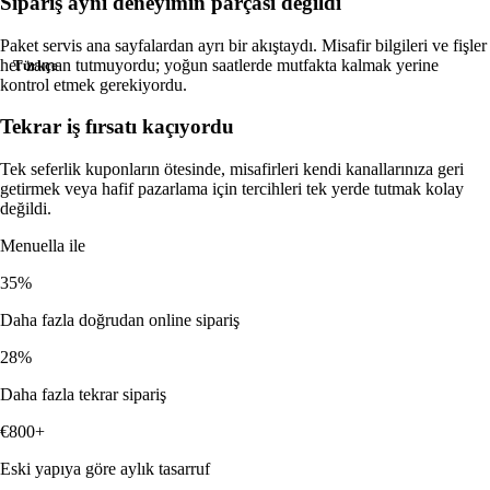
Sipariş aynı deneyimin parçası değildi
Öngörülü sinir ağı ek satışları—gerçek zamanlı sipariş geçm
İndir
Paket servis ana sayfalardan ayrı bir akıştaydı. Misafir bilgileri ve fişler
Menuella'yı macOS, iOS ve web için indirin.
İleri planlama
her zaman tutmuyordu; yoğun saatlerde mutfakta kalmak yerine
Türkçe
kontrol etmek gerekiyordu.
Öngörülü hazırlık ve planlama—yapay zekâ destekli talep
yumuşatma.
Tekrar iş fırsatı kaçıyordu
Tek seferlik kuponların ötesinde, misafirleri kendi kanallarınıza geri
getirmek veya hafif pazarlama için tercihleri tek yerde tutmak kolay
değildi.
Menuella ile
35%
Daha fazla doğrudan online sipariş
28%
Daha fazla tekrar sipariş
€800+
Eski yapıya göre aylık tasarruf