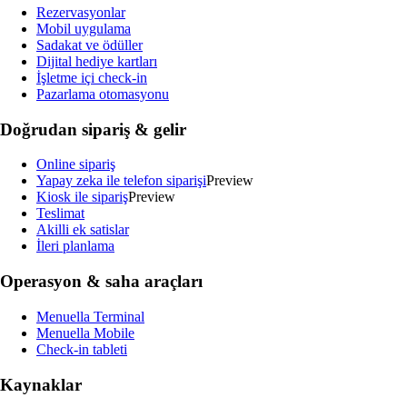
Rezervasyonlar
Mobil uygulama
Sadakat ve ödüller
Dijital hediye kartları
İşletme içi check-in
Pazarlama otomasyonu
Doğrudan sipariş & gelir
Online sipariş
Yapay zeka ile telefon siparişi
Preview
Kiosk ile sipariş
Preview
Teslimat
Akilli ek satislar
İleri planlama
Operasyon & saha araçları
Menuella Terminal
Menuella Mobile
Check-in tableti
Kaynaklar