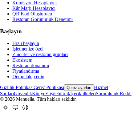
Komisyon Hesaplayıcı
Kâr Marjı Hesaplayıcı
QR Kod Oluşturucu
Restoran Görünürlük Denetimi
Başlayın
Hızlı başlayın
İşletmenize özel
Zincirler ve restoran grupları
Ekosistem
Restoran donanımı
Fiyatlandırma
Demo talep edin
Gizlilik Politikası
Çerez Politikası
Hizmet
Çerez ayarları
Şartları
Güvenlik
Künye
Erişilebilirlik
İçerik ilkeleri
Sorumluluk Reddi
© 2026 Menuella. Tüm hakları saklıdır.