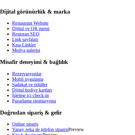
Dijital görünürlük & marka
Restaurant Website
Dijital ve QR menü
Restoran SEO
Link sayfaları
Kısa Linkler
Medya galerisi
Misafir deneyimi & bağlılık
Rezervasyonlar
Mobil uygulama
Sadakat ve ödüller
Dijital hediye kartları
İşletme içi check-in
Pazarlama otomasyonu
Doğrudan sipariş & gelir
Online sipariş
Yapay zeka ile telefon siparişi
Preview
Kiosk ile sipariş
Preview