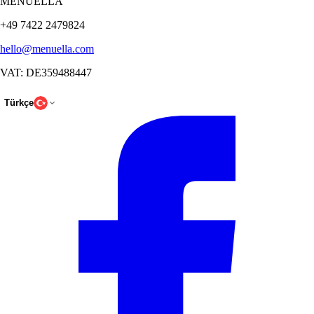
MENUELLA
+49 7422 2479824
hello@menuella.com
VAT: DE359488447
Türkçe