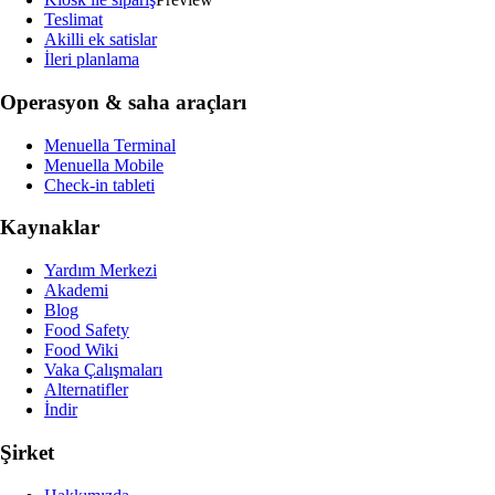
Teslimat
Akilli ek satislar
İleri planlama
Operasyon & saha araçları
Menuella Terminal
Menuella Mobile
Check-in tableti
Kaynaklar
Yardım Merkezi
Akademi
Blog
Food Safety
Food Wiki
Vaka Çalışmaları
Alternatifler
İndir
Şirket