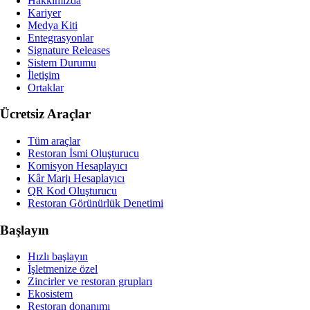
Hakkımızda
Kariyer
Medya Kiti
Entegrasyonlar
Signature Releases
Sistem Durumu
İletişim
Ortaklar
Ücretsiz Araçlar
Tüm araçlar
Restoran İsmi Oluşturucu
Komisyon Hesaplayıcı
Kâr Marjı Hesaplayıcı
QR Kod Oluşturucu
Restoran Görünürlük Denetimi
Başlayın
Hızlı başlayın
İşletmenize özel
Zincirler ve restoran grupları
Ekosistem
Restoran donanımı