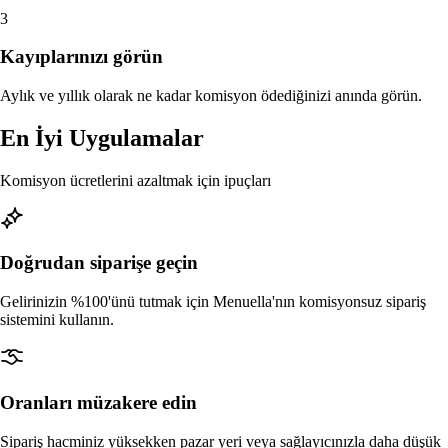
3
Öngörülü sinir ağı ek satışları—gerçek zamanlı sipariş geçm
İndir
Menuella'yı macOS, iOS ve web için indirin.
Kayıplarınızı görün
İleri planlama
Öngörülü hazırlık ve planlama—yapay zekâ destekli talep
Aylık ve yıllık olarak ne kadar komisyon ödediğinizi anında görün.
yumuşatma.
En İyi Uygulamalar
Komisyon ücretlerini azaltmak için ipuçları
Doğrudan siparişe geçin
Gelirinizin %100'ünü tutmak için Menuella'nın komisyonsuz sipariş
sistemini kullanın.
Oranları müzakere edin
Sipariş hacminiz yüksekken pazar yeri veya sağlayıcınızla daha düşük