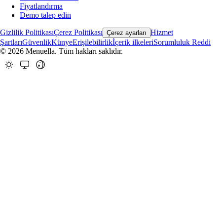
Fiyatlandırma
Demo talep edin
Gizlilik Politikası
Çerez Politikası
Hizmet
Çerez ayarları
Şartları
Güvenlik
Künye
Erişilebilirlik
İçerik ilkeleri
Sorumluluk Reddi
© 2026 Menuella. Tüm hakları saklıdır.