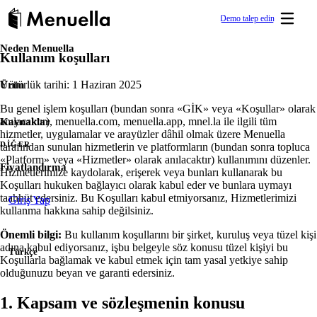
Demo talep edin
Neden Menuella
Kullanım koşulları
Hızlı başlayın
DIJITAL GÖRÜNÜRLÜK & MARKA
ÖĞREN
Birkaç günde yayına alın.
Yardım Merkezi
Restaurant Website
Ürün
Yürürlük tarihi: 1 Haziran 2025
Restoranınızı Menuella ile yönetmek için açık kılavuzlar ve yanıtla
Sürükle & bırak ile restoranınız için duyarlı web siteleri o
Bu genel işlem koşulları (bundan sonra «GİK» veya «Koşullar» olarak
Kaynaklar
anılacaktır), menuella.com, menuella.app, mnel.la ile ilgili tüm
Dijital ve QR menü
hizmetler, uygulamalar ve arayüzler dâhil olmak üzere Menuella
Akademi
Maksimum görünürlük için profesyonel dijital menü—5 dil, a
DIĞER
tarafından sunulan hizmetlerin ve platformların (bundan sonra topluca
Eğitimler, kurslar ve makalelerle öğrenin.
sisteminizle otomatik senkron.
«Platform» veya «Hizmetler» olarak anılacaktır) kullanımını düzenler.
Fiyatlandırma
Hizmetlerimize kaydolarak, erişerek veya bunları kullanarak bu
Restoran SEO
Koşulları hukuken bağlayıcı olarak kabul eder ve bunlara uymayı
Blog
taahhüt edersiniz. Bu Koşulları kabul etmiyorsanız, Hizmetlerimizi
Menuella sitenize gömülü teknik ve sayfa içi SEO ile yer
Giriş Yap
Dijital menüler ve restoran yönetimiyle ilgili içerikler.
kullanma hakkına sahip değilsiniz.
Link sayfaları
Önemli bilgi:
Bu kullanım koşullarını bir şirket, kuruluş veya tüzel kişi
Tek sayfada menü, çalışma saatleri, yorumlar ve kampanya
Food Wiki
adına kabul ediyorsanız, işbu belgeyle söz konusu tüzel kişiyi bu
Türkçe
oluşturun.
Restoran menülerindeki yemekler için sade bir başvuru kaynağı.
Koşullarla bağlamak ve kabul etmek için tam yasal yetkiye sahip
olduğunuzu beyan ve garanti edersiniz.
Kısa Linkler
Vaka Çalışmaları
Promosyon ve pazarlama kampanyaları için markalı kısa U
1. Kapsam ve sözleşmenin konusu
Restoranların Menuella ile başarısını görün.