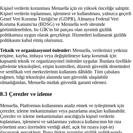
Kişisel verilerin korunması Menuella için en yüksek önceliğe sahiptir.
Kişisel verilerin toplanması, işlenmesi ve kullanılması, yalnızca geçerli
Genel Veri Koruma Tüzüğü'ne (GDPR), Almanya Federal Veri
Koruma Kanunu'na (BDSG) ve Menuella web sitesinde
görüntülenebilen, bu GİK'in bir parçası olan ayrıntılı gizlilik
politikamıza uygun olarak gerçekleşir. Hizmetleri kullanarak gizlilik
politikasını kabul etmiş olursunuz.
Teknik ve organizasyonel önlemler:
Menuella, verilerinizi yetkisiz
erişime, kayba, imhaya veya değiştirilmeye karşı korumak için
kapsamlı teknik ve organizasyonel önlemler uygular. Bunlara özellikle
şifreleme teknolojileri, erişim kontrolleri, düzenli güvenlik denetimleri
ve sertifikalı veri merkezlerinin kullanımı dâhildir. Tüm çabalara
rağmen, bilgi teknolojisi alanında tam güvenlik ulaşılabilir
olmadığından, Menuella mutlak güvenlik garanti edemez.
8.3 Çerezler ve izleme
Menuella, Platformun kullanımını analiz etmek ve iyileştirmek için
çerezler, izleme mekanizmaları veya pazarlama araçları kullanabilir.
Çerezler ve izleme mekanizmaları aracılığıyla kişisel verilerin
toplanması, işlenmesi ve saklanması yalnızca kullanıcının bir rıza
yönetimi aracı üzerinden verdiği aktif, açık bir rızaya (opt-in)
dayanarak gerçekleşir. Buna ilişkin ayrıntılar gizlilik politikasında