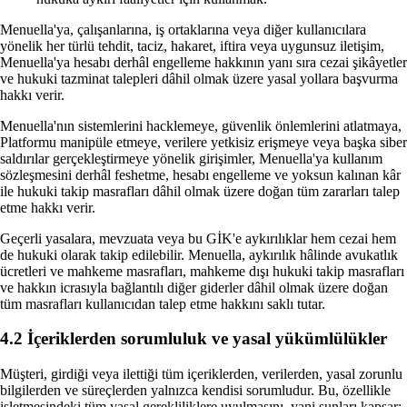
Menuella'ya, çalışanlarına, iş ortaklarına veya diğer kullanıcılara
yönelik her türlü tehdit, taciz, hakaret, iftira veya uygunsuz iletişim,
Menuella'ya hesabı derhâl engelleme hakkının yanı sıra cezai şikâyetler
ve hukuki tazminat talepleri dâhil olmak üzere yasal yollara başvurma
hakkı verir.
Menuella'nın sistemlerini hacklemeye, güvenlik önlemlerini atlatmaya,
Platformu manipüle etmeye, verilere yetkisiz erişmeye veya başka siber
saldırılar gerçekleştirmeye yönelik girişimler, Menuella'ya kullanım
sözleşmesini derhâl feshetme, hesabı engelleme ve yoksun kalınan kâr
ile hukuki takip masrafları dâhil olmak üzere doğan tüm zararları talep
etme hakkı verir.
Geçerli yasalara, mevzuata veya bu GİK'e aykırılıklar hem cezai hem
de hukuki olarak takip edilebilir. Menuella, aykırılık hâlinde avukatlık
ücretleri ve mahkeme masrafları, mahkeme dışı hukuki takip masrafları
ve hakkın icrasıyla bağlantılı diğer giderler dâhil olmak üzere doğan
tüm masrafları kullanıcıdan talep etme hakkını saklı tutar.
4.2 İçeriklerden sorumluluk ve yasal yükümlülükler
Müşteri, girdiği veya ilettiği tüm içeriklerden, verilerden, yasal zorunlu
bilgilerden ve süreçlerden yalnızca kendisi sorumludur. Bu, özellikle
işletmesindeki tüm yasal gerekliliklere uyulmasını, yani şunları kapsar: