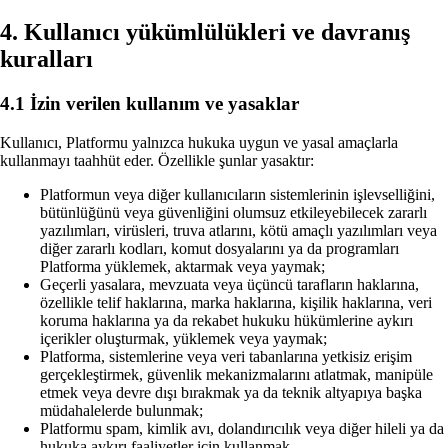
4. Kullanıcı yükümlülükleri ve davranış
kuralları
4.1 İzin verilen kullanım ve yasaklar
Kullanıcı, Platformu yalnızca hukuka uygun ve yasal amaçlarla
kullanmayı taahhüt eder. Özellikle şunlar yasaktır:
Platformun veya diğer kullanıcıların sistemlerinin işlevselliğini,
bütünlüğünü veya güvenliğini olumsuz etkileyebilecek zararlı
yazılımları, virüsleri, truva atlarını, kötü amaçlı yazılımları veya
diğer zararlı kodları, komut dosyalarını ya da programları
Platforma yüklemek, aktarmak veya yaymak;
Geçerli yasalara, mevzuata veya üçüncü tarafların haklarına,
özellikle telif haklarına, marka haklarına, kişilik haklarına, veri
koruma haklarına ya da rekabet hukuku hükümlerine aykırı
içerikler oluşturmak, yüklemek veya yaymak;
Platforma, sistemlerine veya veri tabanlarına yetkisiz erişim
gerçekleştirmek, güvenlik mekanizmalarını atlatmak, manipüle
etmek veya devre dışı bırakmak ya da teknik altyapıya başka
müdahalelerde bulunmak;
Platformu spam, kimlik avı, dolandırıcılık veya diğer hileli ya da
hukuka aykırı faaliyetler için kullanmak.