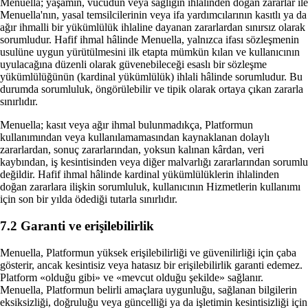
Menuella; yaşamın, vücudun veya sağlığın ihlalinden doğan zararlar ile
Menuella'nın, yasal temsilcilerinin veya ifa yardımcılarının kasıtlı ya da
ağır ihmalli bir yükümlülük ihlaline dayanan zararlardan sınırsız olarak
sorumludur. Hafif ihmal hâlinde Menuella, yalnızca ifası sözleşmenin
usulüne uygun yürütülmesini ilk etapta mümkün kılan ve kullanıcının
uyulacağına düzenli olarak güvenebileceği esaslı bir sözleşme
yükümlülüğünün (kardinal yükümlülük) ihlali hâlinde sorumludur. Bu
durumda sorumluluk, öngörülebilir ve tipik olarak ortaya çıkan zararla
sınırlıdır.
Menuella; kasıt veya ağır ihmal bulunmadıkça, Platformun
kullanımından veya kullanılamamasından kaynaklanan dolaylı
zararlardan, sonuç zararlarından, yoksun kalınan kârdan, veri
kaybından, iş kesintisinden veya diğer malvarlığı zararlarından sorumlu
değildir. Hafif ihmal hâlinde kardinal yükümlülüklerin ihlalinden
doğan zararlara ilişkin sorumluluk, kullanıcının Hizmetlerin kullanımı
için son bir yılda ödediği tutarla sınırlıdır.
7.2 Garanti ve erişilebilirlik
Menuella, Platformun yüksek erişilebilirliği ve güvenilirliği için çaba
gösterir, ancak kesintisiz veya hatasız bir erişilebilirlik garanti edemez.
Platform «olduğu gibi» ve «mevcut olduğu şekilde» sağlanır.
Menuella, Platformun belirli amaçlara uygunluğu, sağlanan bilgilerin
eksiksizliği, doğruluğu veya güncelliği ya da işletimin kesintisizliği için