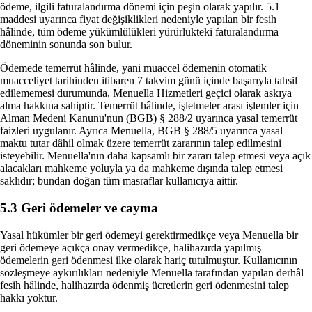
ödeme, ilgili faturalandırma dönemi için peşin olarak yapılır. 5.1
maddesi uyarınca fiyat değişiklikleri nedeniyle yapılan bir fesih
hâlinde, tüm ödeme yükümlülükleri yürürlükteki faturalandırma
döneminin sonunda son bulur.
Ödemede temerrüt hâlinde, yani muaccel ödemenin otomatik
muacceliyet tarihinden itibaren 7 takvim günü içinde başarıyla tahsil
edilememesi durumunda, Menuella Hizmetleri geçici olarak askıya
alma hakkına sahiptir. Temerrüt hâlinde, işletmeler arası işlemler için
Alman Medeni Kanunu'nun (BGB) § 288/2 uyarınca yasal temerrüt
faizleri uygulanır. Ayrıca Menuella, BGB § 288/5 uyarınca yasal
maktu tutar dâhil olmak üzere temerrüt zararının talep edilmesini
isteyebilir. Menuella'nın daha kapsamlı bir zararı talep etmesi veya açık
alacakları mahkeme yoluyla ya da mahkeme dışında talep etmesi
saklıdır; bundan doğan tüm masraflar kullanıcıya aittir.
5.3 Geri ödemeler ve cayma
Yasal hükümler bir geri ödemeyi gerektirmedikçe veya Menuella bir
geri ödemeye açıkça onay vermedikçe, halihazırda yapılmış
ödemelerin geri ödenmesi ilke olarak hariç tutulmuştur. Kullanıcının
sözleşmeye aykırılıkları nedeniyle Menuella tarafından yapılan derhâl
fesih hâlinde, halihazırda ödenmiş ücretlerin geri ödenmesini talep
hakkı yoktur.