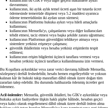
kullanıcının bu GİK'e veya diğer geçerli hükümlere aykırı
davranması;
kullanıcının, iki aylık aylık temel ücreti aşan bir tutarda ücret
ödemesinde temerrüde düşmesi veya 5.2 maddesi uyarınca
ödeme temerrüdünün iki aydan uzun sürmesi;
kullanıcının Platformu hukuka aykırı veya hileli amaçlarla
kullanması;
kullanıcının Menuella'yı, çalışanlarını veya diğer kullanıcıları
tehdit etmesi, taciz etmesi veya başka şekilde zarara uğratması;
kullanıcının Platformun güvenliğini tehlikeye atmaya veya
sistemlere yetkisiz erişmeye çalışması;
güvenlik ihlallerinin veya hesaba yetkisiz erişimlerin tespit
edilmesi;
kullanıcının erişim bilgilerini üçüncü taraflara vermesi veya
hesabın yetkisiz üçüncü taraflarca kullanılmasına izin vermesi.
Bu Koşullara aykırılıklar veya zarar verici davranış hâlinde Menuella,
sözleşmeyi derhâl feshedebilir, hesabı hemen engelleyebilir ve yoksun
kalınan kâr ile hukuki takip masrafları dâhil olmak üzere doğan tüm
zararları talep edebilir. Bu durumda halihazırda ödenmiş ücretler geri
ödenmez.
Acil önlemler:
Menuella, güvenlik ihlalleri, bu GİK'e aykırılıklar veya
hukuka aykırı faaliyetlere ilişkin haklı şüphe hâlinde, hesabın geçici
veya kalıcı olarak engellenmesi dâhil olmak üzere derhâl önlem alma
hakkını saklı tutar; bundan Menuella'ya karşı tazminat veya geri ödeme