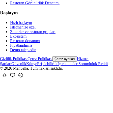
Restoran Görünürlük Denetimi
Başlayın
Hızlı başlayın
İşletmenize özel
Zincirler ve restoran grupları
Ekosistem
Restoran donanımı
Fiyatlandırma
Demo talep edin
Gizlilik Politikası
Çerez Politikası
Hizmet
Çerez ayarları
Şartları
Güvenlik
Künye
Erişilebilirlik
İçerik ilkeleri
Sorumluluk Reddi
© 2026 Menuella. Tüm hakları saklıdır.