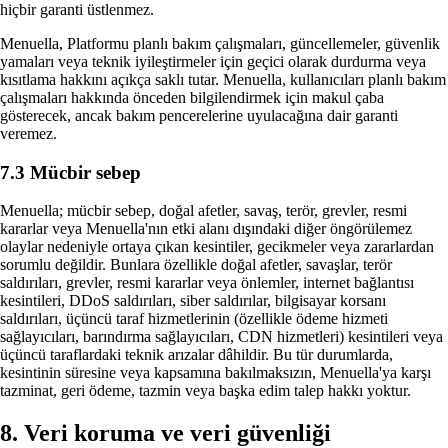
hiçbir garanti üstlenmez.
Menuella, Platformu planlı bakım çalışmaları, güncellemeler, güvenlik
yamaları veya teknik iyileştirmeler için geçici olarak durdurma veya
kısıtlama hakkını açıkça saklı tutar. Menuella, kullanıcıları planlı bakım
çalışmaları hakkında önceden bilgilendirmek için makul çaba
gösterecek, ancak bakım pencerelerine uyulacağına dair garanti
veremez.
7.3 Mücbir sebep
Menuella; mücbir sebep, doğal afetler, savaş, terör, grevler, resmi
kararlar veya Menuella'nın etki alanı dışındaki diğer öngörülemez
olaylar nedeniyle ortaya çıkan kesintiler, gecikmeler veya zararlardan
sorumlu değildir. Bunlara özellikle doğal afetler, savaşlar, terör
saldırıları, grevler, resmi kararlar veya önlemler, internet bağlantısı
kesintileri, DDoS saldırıları, siber saldırılar, bilgisayar korsanı
saldırıları, üçüncü taraf hizmetlerinin (özellikle ödeme hizmeti
sağlayıcıları, barındırma sağlayıcıları, CDN hizmetleri) kesintileri veya
üçüncü taraflardaki teknik arızalar dâhildir. Bu tür durumlarda,
kesintinin süresine veya kapsamına bakılmaksızın, Menuella'ya karşı
tazminat, geri ödeme, tazmin veya başka edim talep hakkı yoktur.
8. Veri koruma ve veri güvenliği