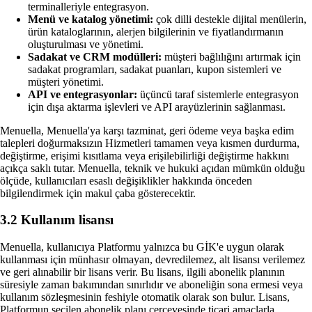
terminalleriyle entegrasyon.
Menü ve katalog yönetimi:
çok dilli destekle dijital menülerin,
ürün kataloglarının, alerjen bilgilerinin ve fiyatlandırmanın
oluşturulması ve yönetimi.
Sadakat ve CRM modülleri:
müşteri bağlılığını artırmak için
sadakat programları, sadakat puanları, kupon sistemleri ve
müşteri yönetimi.
API ve entegrasyonlar:
üçüncü taraf sistemlerle entegrasyon
için dışa aktarma işlevleri ve API arayüzlerinin sağlanması.
Menuella, Menuella'ya karşı tazminat, geri ödeme veya başka edim
talepleri doğurmaksızın Hizmetleri tamamen veya kısmen durdurma,
değiştirme, erişimi kısıtlama veya erişilebilirliği değiştirme hakkını
açıkça saklı tutar. Menuella, teknik ve hukuki açıdan mümkün olduğu
ölçüde, kullanıcıları esaslı değişiklikler hakkında önceden
bilgilendirmek için makul çaba gösterecektir.
3.2 Kullanım lisansı
Menuella, kullanıcıya Platformu yalnızca bu GİK'e uygun olarak
kullanması için münhasır olmayan, devredilemez, alt lisansı verilemez
ve geri alınabilir bir lisans verir. Bu lisans, ilgili abonelik planının
süresiyle zaman bakımından sınırlıdır ve aboneliğin sona ermesi veya
kullanım sözleşmesinin feshiyle otomatik olarak son bulur. Lisans,
Platformun seçilen abonelik planı çerçevesinde ticari amaçlarla