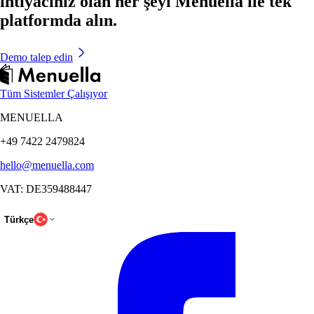
ihtiyacınız olan her şeyi Menuella ile tek
platformda alın.
Demo talep edin
Tüm Sistemler Çalışıyor
MENUELLA
+49 7422 2479824
hello@menuella.com
VAT: DE359488447
Türkçe