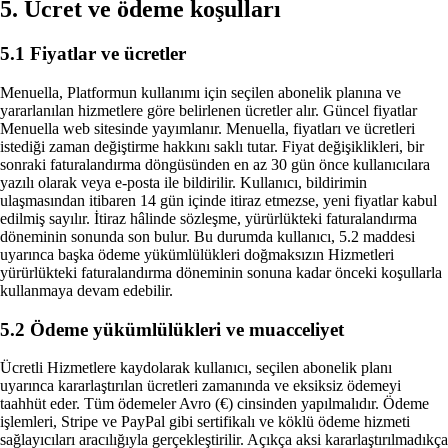
5. Ücret ve ödeme koşulları
5.1 Fiyatlar ve ücretler
Menuella, Platformun kullanımı için seçilen abonelik planına ve
yararlanılan hizmetlere göre belirlenen ücretler alır. Güncel fiyatlar
Menuella web sitesinde yayımlanır. Menuella, fiyatları ve ücretleri
istediği zaman değiştirme hakkını saklı tutar. Fiyat değişiklikleri, bir
sonraki faturalandırma döngüsünden en az 30 gün önce kullanıcılara
yazılı olarak veya e-posta ile bildirilir. Kullanıcı, bildirimin
ulaşmasından itibaren 14 gün içinde itiraz etmezse, yeni fiyatlar kabul
edilmiş sayılır. İtiraz hâlinde sözleşme, yürürlükteki faturalandırma
döneminin sonunda son bulur. Bu durumda kullanıcı, 5.2 maddesi
uyarınca başka ödeme yükümlülükleri doğmaksızın Hizmetleri
yürürlükteki faturalandırma döneminin sonuna kadar önceki koşullarla
kullanmaya devam edebilir.
5.2 Ödeme yükümlülükleri ve muacceliyet
Ücretli Hizmetlere kaydolarak kullanıcı, seçilen abonelik planı
uyarınca kararlaştırılan ücretleri zamanında ve eksiksiz ödemeyi
taahhüt eder. Tüm ödemeler Avro (€) cinsinden yapılmalıdır. Ödeme
işlemleri, Stripe ve PayPal gibi sertifikalı ve köklü ödeme hizmeti
sağlayıcıları aracılığıyla gerçekleştirilir. Açıkça aksi kararlaştırılmadıkça