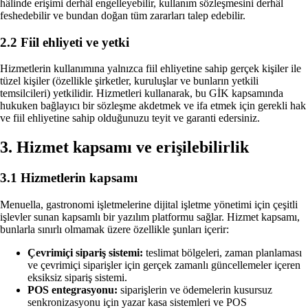
hâlinde erişimi derhâl engelleyebilir, kullanım sözleşmesini derhâl
Öngörülü sinir ağı ek satışları—gerçek zamanlı sipariş geçm
feshedebilir ve bundan doğan tüm zararları talep edebilir.
İndir
Menuella'yı macOS, iOS ve web için indirin.
İleri planlama
2.2 Fiil ehliyeti ve yetki
Öngörülü hazırlık ve planlama—yapay zekâ destekli talep
yumuşatma.
Hizmetlerin kullanımına yalnızca fiil ehliyetine sahip gerçek kişiler ile
tüzel kişiler (özellikle şirketler, kuruluşlar ve bunların yetkili
temsilcileri) yetkilidir. Hizmetleri kullanarak, bu GİK kapsamında
hukuken bağlayıcı bir sözleşme akdetmek ve ifa etmek için gerekli hak
ve fiil ehliyetine sahip olduğunuzu teyit ve garanti edersiniz.
3. Hizmet kapsamı ve erişilebilirlik
3.1 Hizmetlerin kapsamı
Menuella, gastronomi işletmelerine dijital işletme yönetimi için çeşitli
işlevler sunan kapsamlı bir yazılım platformu sağlar. Hizmet kapsamı,
bunlarla sınırlı olmamak üzere özellikle şunları içerir:
Çevrimiçi sipariş sistemi:
teslimat bölgeleri, zaman planlaması
ve çevrimiçi siparişler için gerçek zamanlı güncellemeler içeren
eksiksiz sipariş sistemi.
POS entegrasyonu:
siparişlerin ve ödemelerin kusursuz
senkronizasyonu için yazar kasa sistemleri ve POS