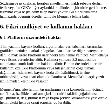
Sözleşmeye aykırılıklar, hesabın engellenmesi, haklı sebeple derhâl
fesih veya bu GİK'e diğer aykırılıklar hâlinde, hiçbir türde geri ödeme,
tazminat veya başka edim talep hakkı yoktur. Bu tür durumlarda
halihazırda ödenmiş ücretler tümüyle Menuella lehine kalır.
6. Fikri mülkiyet ve kullanım hakları
6.1 Platform üzerindeki haklar
Tüm yazılım, kaynak kodları, algoritmalar, veri tabanları, tasarımlar,
grafikler, metinler, markalar, logolar, alan adları ve diğer materyaller
dâhil olmak üzere Platform üzerindeki tüm haklar yalnızca Menuella'ya
veya lisans verenlerine aittir. Kullanıcı yalnızca 3.2 maddesinde
tanımlanan sınırlı kullanım hakkını edinir. Bunun ötesindeki her türlü
kullanım, özellikle Platformun veya bileşenlerinin çoğaltılması,
dağıtılması, işlenmesi, kaynak koda dönüştürülmesi, tersine
mühendisliği veya ticari olarak kullanılması, Menuella'nın açık yazılı
izni olmadan kesinlikle yasaktır.
Menuella'nın, işlevlerinin, tasarımlarının veya konseptlerinin üçüncü
taraflarca, özellikle ticari amaçlarla her türlü taklidi, çoğaltılması,
geliştirilmesi, değiştirilmesi veya başka şekilde kullanılması yasaktır ve
hem hukuki hem de cezai sonuçlar doğurabilir.