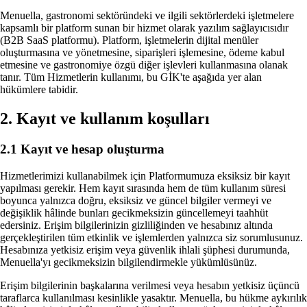
Medya galerisi
Menuella, gastronomi sektöründeki ve ilgili sektörlerdeki işletmelere
Ücretsiz stok görselleri kullanın veya kendi fotoğraf ve
kapsamlı bir platform sunan bir hizmet olarak yazılım sağlayıcısıdır
Alternatifler
güçlendirin.
(B2B SaaS platformu). Platform, işletmelerin dijital menüler
Menuella’yı diğer çözümlerle karşılaştırın.
oluşturmasına ve yönetmesine, siparişleri işlemesine, ödeme kabul
etmesine ve gastronomiye özgü diğer işlevleri kullanmasına olanak
DOĞRUDAN SIPARIŞ & GELIR
tanır. Tüm Hizmetlerin kullanımı, bu GİK'te aşağıda yer alan
hükümlere tabidir.
PLATFORM
Online sipariş
Kendi altyapınızda sürtünmesiz ticaret—%100 komisyonsuz
2. Kayıt ve kullanım koşulları
Entegrasyonlar
dönüşüm.
Menuella'yı Stripe, Google, PayPal ve daha fazlasıyla bağlayın.
2.1 Kayıt ve hesap oluşturma
Yapay zeka ile telefon siparişi
PREVIEW
Yapay zeka sesli asistan telefonu yanıtlar ve siparişleri 
Ekosistem
Hizmetlerimizi kullanabilmek için Platformumuza eksiksiz bir kayıt
mutfağa.
Restoranınızı işletmek ve büyütmek için tek bir bağlantılı Menuell
yapılması gerekir. Hem kayıt sırasında hem de tüm kullanım süresi
boyunca yalnızca doğru, eksiksiz ve güncel bilgiler vermeyi ve
Kiosk ile sipariş
PREVIEW
değişiklik hâlinde bunları gecikmeksizin güncellemeyi taahhüt
Signature Releases
Self-servis kiosk; misafirlerin tüm menüyü görmesini, ek
edersiniz. Erişim bilgilerinizin gizliliğinden ve hesabınız altında
doğrudan mutfağa.
Büyük güncellemeleri ve yenilikleri keşfedin.
gerçekleştirilen tüm etkinlik ve işlemlerden yalnızca siz sorumlusunuz.
Hesabınıza yetkisiz erişim veya güvenlik ihlali şüphesi durumunda,
Menuella'yı gecikmeksizin bilgilendirmekle yükümlüsünüz.
Teslimat
Sistem Durumu
ML güçlü lojistik—kendi bölgeleriniz, tahmini varış ve sev
Erişim bilgilerinin başkalarına verilmesi veya hesabın yetkisiz üçüncü
Gerçek zamanlı sistem performansını kontrol edin.
taraflarca kullanılması kesinlikle yasaktır. Menuella, bu hükme aykırılık
Akilli ek satislar