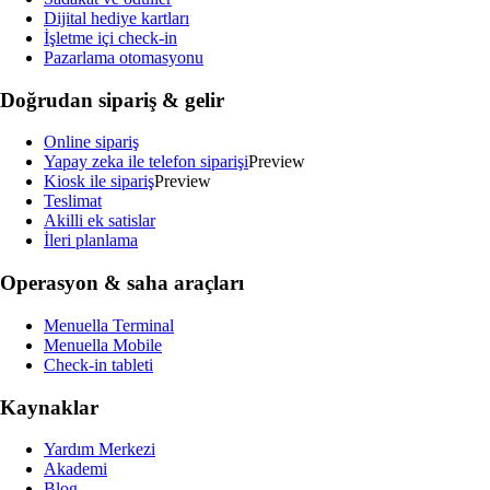
Dijital hediye kartları
İşletme içi check-in
Pazarlama otomasyonu
Doğrudan sipariş & gelir
Online sipariş
Yapay zeka ile telefon siparişi
Preview
Kiosk ile sipariş
Preview
Teslimat
Akilli ek satislar
İleri planlama
Operasyon & saha araçları
Menuella Terminal
Menuella Mobile
Check-in tableti
Kaynaklar
Yardım Merkezi
Akademi
Blog