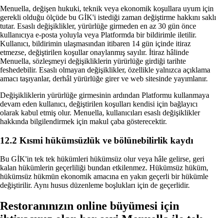
Menuella, değişen hukuki, teknik veya ekonomik koşullara uyum için
gerekli olduğu ölçüde bu GİK'i istediği zaman değiştirme hakkını saklı
tutar. Esaslı değişiklikler, yürürlüğe girmeden en az 30 gün önce
kullanıcıya e-posta yoluyla veya Platformda bir bildirimle iletilir.
Kullanıcı, bildirimin ulaşmasından itibaren 14 gün içinde itiraz
etmezse, değiştirilen koşullar onaylanmış sayılır. İtiraz hâlinde
Menuella, sözleşmeyi değişikliklerin yürürlüğe girdiği tarihte
feshedebilir. Esaslı olmayan değişiklikler, özellikle yalnızca açıklama
amacı taşıyanlar, derhâl yürürlüğe girer ve web sitesinde yayımlanır.
Değişikliklerin yürürlüğe girmesinin ardından Platformu kullanmaya
devam eden kullanıcı, değiştirilen koşulları kendisi için bağlayıcı
olarak kabul etmiş olur. Menuella, kullanıcıları esaslı değişiklikler
hakkında bilgilendirmek için makul çaba gösterecektir.
12.2 Kısmi hükümsüzlük ve bölünebilirlik kaydı
Bu GİK'in tek tek hükümleri hükümsüz olur veya hâle gelirse, geri
kalan hükümlerin geçerliliği bundan etkilenmez. Hükümsüz hüküm,
hükümsüz hükmün ekonomik amacına en yakın geçerli bir hükümle
değiştirilir. Aynı husus düzenleme boşlukları için de geçerlidir.
Restoranınızın online büyümesi için