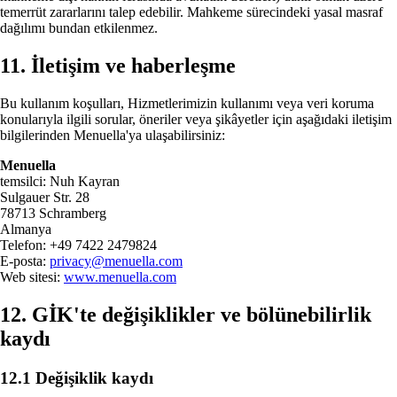
temerrüt zararlarını talep edebilir. Mahkeme sürecindeki yasal masraf
dağılımı bundan etkilenmez.
11. İletişim ve haberleşme
Bu kullanım koşulları, Hizmetlerimizin kullanımı veya veri koruma
konularıyla ilgili sorular, öneriler veya şikâyetler için aşağıdaki iletişim
bilgilerinden Menuella'ya ulaşabilirsiniz:
Menuella
temsilci: Nuh Kayran
Sulgauer Str. 28
78713 Schramberg
Almanya
Telefon: +49 7422 2479824
E-posta:
privacy@menuella.com
Web sitesi:
www.menuella.com
12. GİK'te değişiklikler ve bölünebilirlik
kaydı
12.1 Değişiklik kaydı