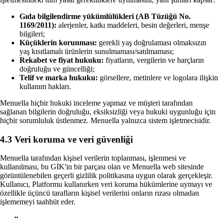
Gıda bilgilendirme yükümlülükleri (AB Tüzüğü No.
1169/2011):
alerjenler, katkı maddeleri, besin değerleri, menşe
bilgileri;
Küçüklerin korunması:
gerekli yaş doğrulaması olmaksızın
yaş kısıtlamalı ürünlerin sunulmaması/satılmaması;
Rekabet ve fiyat hukuku:
fiyatların, vergilerin ve harçların
doğruluğu ve güncelliği;
Telif ve marka hukuku:
görsellere, metinlere ve logolara ilişkin
kullanım hakları.
Menuella hiçbir hukuki inceleme yapmaz ve müşteri tarafından
sağlanan bilgilerin doğruluğu, eksiksizliği veya hukuki uygunluğu için
hiçbir sorumluluk üstlenmez. Menuella yalnızca sistem işletmecisidir.
4.3 Veri koruma ve veri güvenliği
Menuella tarafından kişisel verilerin toplanması, işlenmesi ve
kullanılması, bu GİK'in bir parçası olan ve Menuella web sitesinde
görüntülenebilen geçerli gizlilik politikasına uygun olarak gerçekleşir.
Kullanıcı, Platformu kullanırken veri koruma hükümlerine uymayı ve
özellikle üçüncü tarafların kişisel verilerini onların rızası olmadan
işlememeyi taahhüt eder.