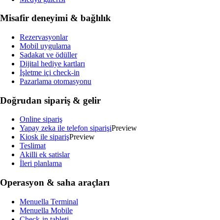
Misafir deneyimi & bağlılık
Rezervasyonlar
Mobil uygulama
Sadakat ve ödüller
Dijital hediye kartları
İşletme içi check-in
Pazarlama otomasyonu
Doğrudan sipariş & gelir
Online sipariş
Yapay zeka ile telefon siparişi
Preview
Kiosk ile sipariş
Preview
Teslimat
Akilli ek satislar
İleri planlama
Operasyon & saha araçları
Menuella Terminal
Menuella Mobile
Check-in tableti