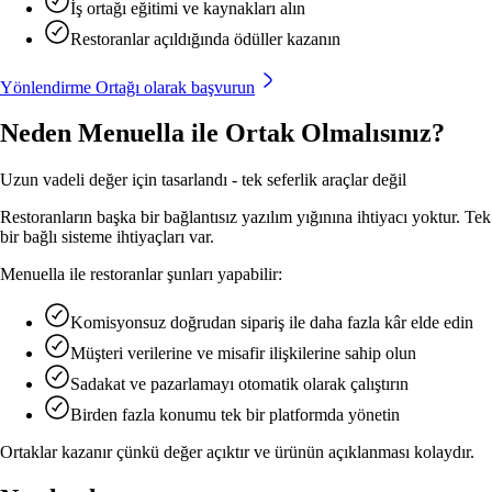
İş ortağı eğitimi ve kaynakları alın
Öngörülü sinir ağı ek satışları—gerçek zamanlı sipariş geçm
İndir
Restoranlar açıldığında ödüller kazanın
Menuella'yı macOS, iOS ve web için indirin.
İleri planlama
Yönlendirme Ortağı olarak başvurun
Öngörülü hazırlık ve planlama—yapay zekâ destekli talep
yumuşatma.
Neden Menuella ile Ortak Olmalısınız?
Uzun vadeli değer için tasarlandı - tek seferlik araçlar değil
Restoranların başka bir bağlantısız yazılım yığınına ihtiyacı yoktur. Tek
bir bağlı sisteme ihtiyaçları var.
Menuella ile restoranlar şunları yapabilir:
Komisyonsuz doğrudan sipariş ile daha fazla kâr elde edin
Müşteri verilerine ve misafir ilişkilerine sahip olun
Sadakat ve pazarlamayı otomatik olarak çalıştırın
Birden fazla konumu tek bir platformda yönetin
Ortaklar kazanır çünkü değer açıktır ve ürünün açıklanması kolaydır.