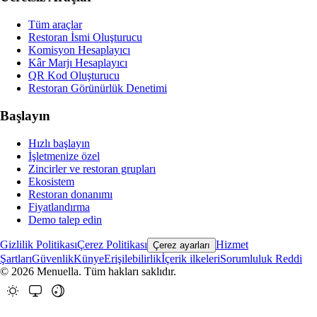
Tüm araçlar
Restoran İsmi Oluşturucu
Komisyon Hesaplayıcı
Kâr Marjı Hesaplayıcı
QR Kod Oluşturucu
Restoran Görünürlük Denetimi
Başlayın
Hızlı başlayın
İşletmenize özel
Zincirler ve restoran grupları
Ekosistem
Restoran donanımı
Fiyatlandırma
Demo talep edin
Gizlilik Politikası
Çerez Politikası
Hizmet
Çerez ayarları
Şartları
Güvenlik
Künye
Erişilebilirlik
İçerik ilkeleri
Sorumluluk Reddi
© 2026 Menuella. Tüm hakları saklıdır.